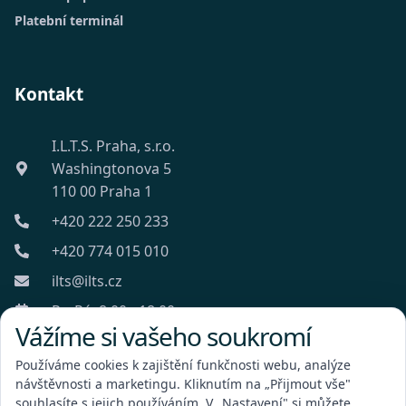
Platební terminál
Kontakt
I.L.T.S. Praha, s.r.o.
Washingtonova 5
110 00 Praha 1
+420 222 250 233
+420 774 015 010
ilts@ilts.cz
Po-Pá: 8:00 - 18:00
Vážíme si vašeho soukromí
Používáme cookies k zajištění funkčnosti webu, analýze
návštěvnosti a marketingu. Kliknutím na „Přijmout vše"
souhlasíte s jejich používáním. V „Nastavení" si můžete