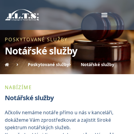
POSKYTOVANÉ SLUŽBY
Notářské služby
Poskytované služby
Notářské služby
NABÍZÍME
Notářské služby
Ačkoliv nemáme notáře přímo u nás v kanceláři,
dokážeme Vám zprostředkovat a zajistit široké
spektrum notářských služeb.