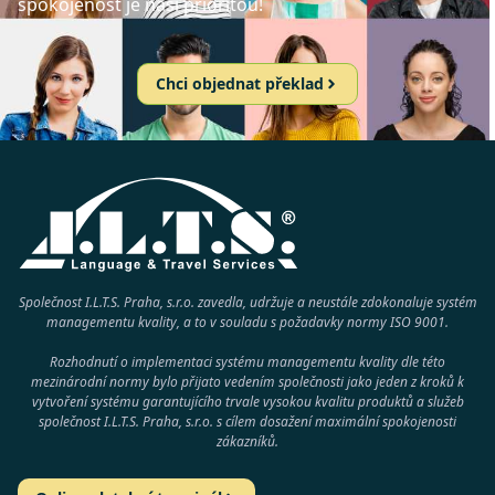
spokojenost je naší prioritou!
Chci objednat překlad
Společnost I.L.T.S. Praha, s.r.o. zavedla, udržuje a neustále zdokonaluje systém
managementu kvality, a to v souladu s požadavky normy
ISO 9001
.
Rozhodnutí o implementaci systému managementu kvality dle této
mezinárodní normy bylo přijato vedením společnosti jako jeden z kroků k
vytvoření systému garantujícího trvale vysokou kvalitu produktů a služeb
společnost
I.L.T.S. Praha, s.r.o.
s cílem dosažení maximální spokojenosti
zákazníků.