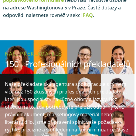
poptávkového formuláře
nebo nás navštivte osobně
na adrese Washingtonova 5 v Praze. Časté dotazy a
odpovědi naleznete rovněž v sekci
FAQ
.
NAŠI PŘEKLADATELÉ
150+ Profesionálních překladatelů
Naše překladatelská agentura spolupracuje s týmem
více než 150 zkušených profesionálních překladatelů,
kteří jsou specialisty na různé obory a jazyky. Bez
ohledu na to, zda potřebujete přeložit odborný text,
právní dokument, marketingový materiál nebo
literární dílo, jsme připraveni splnit vaše požadavky
rychle, precizně a s ohledem na kulturní nuance. Vaše