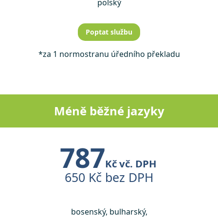
polský
Poptat službu
*za 1 normostranu úředního překladu
Méně běžné jazyky
787
Kč vč. DPH
650 Kč bez DPH
bosenský, bulharský,