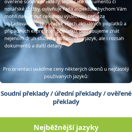
ověřené soudní překlady, legalizace dokumentů či
notářské služby, ovlivňuje řada aspektů. Abychom Vám
mohli nabídnout celkovou výslednou cenu za
požadované služby včetně všech aktuálních poplatků a
případných expresních příplatků, potřebujeme znát
nejenom druh služeb a požadovaný jazyk, ale i rozsah
dokumentů a další detaily.
Pro orientaci uvádíme ceny některých úkonů u nejčastěji
používaných jazyků:
Soudní překlady / úřední překlady / ověřené
překlady
Nejběžnější jazyky