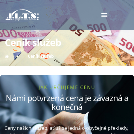
Ceník služeb
Ceník služeb
JAK URČUJEME CENU
Námi potvrzená cena je závazná a
konečná
Ceny našich služeb, ať už se jedná o obyčejné překlady,