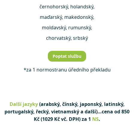
černohorský, holandský,
maďarský, makedonský,
moldavský, rumunský,
chorvatský, srbský
Poptat službu
*za 1 normostranu úředního překladu
Další jazyky
(arabský, čínský, japonský, latinský,
portugalský, řecký, vietnamský a další)…cena od 850
Kč (1029 Kč vč. DPH) za 1
NS
.