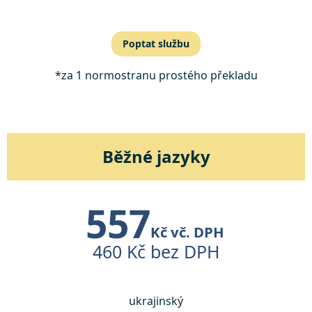
Poptat službu
*za 1 normostranu prostého překladu
Běžné jazyky
557
Kč vč. DPH
460 Kč bez DPH
ukrajinský