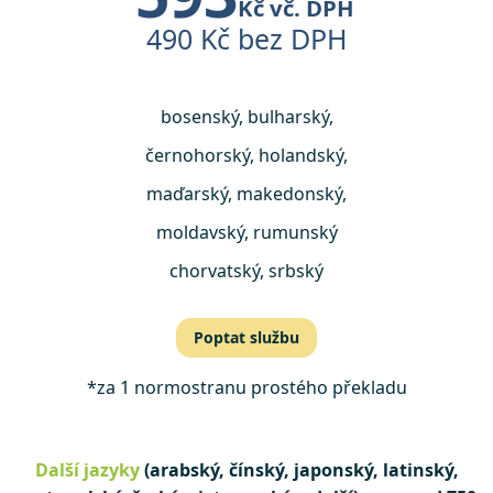
Kč vč. DPH
490 Kč bez DPH
bosenský, bulharský,
černohorský, holandský,
maďarský, makedonský,
moldavský, rumunský
chorvatský, srbský
Poptat službu
*za 1 normostranu prostého překladu
Další jazyky
(arabský, čínský, japonský, latinský,