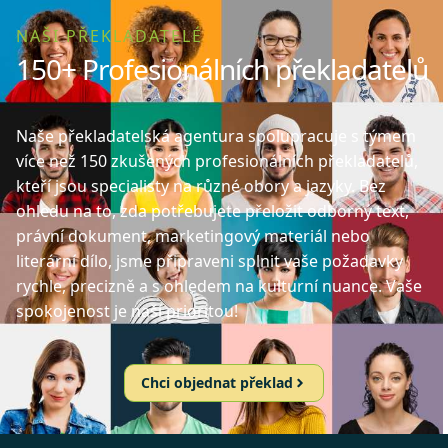
NAŠI PŘEKLADATELÉ
150+ Profesionálních překladatelů
Naše překladatelská agentura spolupracuje s týmem
více než 150 zkušených profesionálních překladatelů,
kteří jsou specialisty na různé obory a jazyky. Bez
ohledu na to, zda potřebujete přeložit odborný text,
právní dokument, marketingový materiál nebo
literární dílo, jsme připraveni splnit vaše požadavky
rychle, precizně a s ohledem na kulturní nuance. Vaše
spokojenost je naší prioritou!
Chci objednat překlad