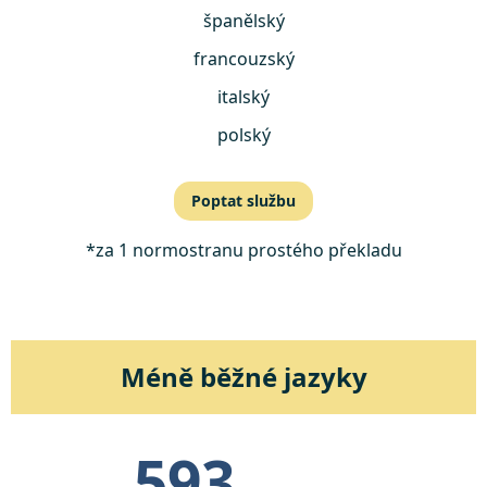
španělský
francouzský
italský
polský
Poptat službu
*za 1 normostranu prostého překladu
Méně běžné jazyky
593