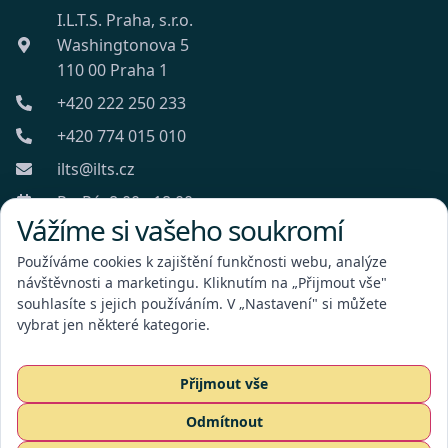
I.L.T.S. Praha, s.r.o.
Washingtonova 5
110 00 Praha 1
+420 222 250 233
+420 774 015 010
ilts@ilts.cz
Po-Pá: 8:00 - 18:00
Vážíme si vašeho soukromí
Používáme cookies k zajištění funkčnosti webu, analýze
návštěvnosti a marketingu. Kliknutím na „Přijmout vše"
souhlasíte s jejich používáním. V „Nastavení" si můžete
vybrat jen některé kategorie.
I.L.T.S. Praha, s.r.o.
Přijmout vše
Odmítnout