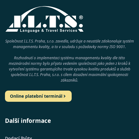
Společnost I.L.T.S. Praha, s.r.o. zavedla, udržuje a neustále zdokonaluje systém
managementu kvality, a to v souladu s požadavky normy
ISO 9001
.
Rozhodnutí o implementaci systému managementu kvality dle této
mezinárodní normy bylo přijato vedením společnosti jako jeden z kroků k
vytvoření systému garantujícího trvale vysokou kvalitu produktů a služeb
společnost
I.L.T.S. Praha, s.r.o.
s cílem dosažení maximální spokojenosti
zákazníků.
Online platební terminál
Další informace
Dodací lhůty