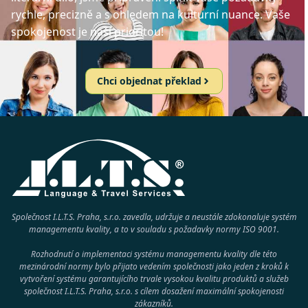
rychle, precizně a s ohledem na kulturní nuance. Vaše
spokojenost je naší prioritou!
Chci objednat překlad
Společnost I.L.T.S. Praha, s.r.o. zavedla, udržuje a neustále zdokonaluje systém
managementu kvality, a to v souladu s požadavky normy
ISO 9001
.
Rozhodnutí o implementaci systému managementu kvality dle této
mezinárodní normy bylo přijato vedením společnosti jako jeden z kroků k
vytvoření systému garantujícího trvale vysokou kvalitu produktů a služeb
společnost
I.L.T.S. Praha, s.r.o.
s cílem dosažení maximální spokojenosti
zákazníků.