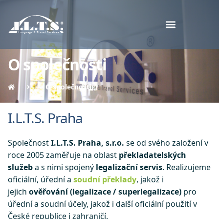
O společnosti
O společnosti
I.L.T.S. Praha
Společnost
I.L.T.S. Praha, s.r.o.
se od svého založení v
roce 2005 zaměřuje na oblast
překladatelských
služeb
a s nimi spojený
legalizační servis
. Realizujeme
oficiální, úřední a
soudní překlady
, jakož i
jejich
ověřování (legalizace / superlegalizace)
pro
úřední a soudní účely, jakož i další oficiální použití v
České republice i zahraničí.