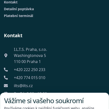
Kontakt
Detailní poptávka
Platební terminál
Kontakt
I.L.T.S. Praha, s.r.o.
Washingtonova 5
110 00 Praha 1
+420 222 250 233
+420 774 015 010
ilts@ilts.cz
Po-Pá: 8:00 - 18:00
Vážíme si vašeho soukromí
Používáme cookies k zajištění funkčnosti webu, analýze