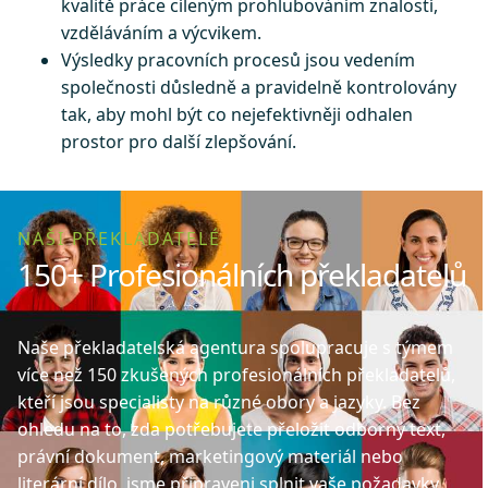
kvalitě práce cíleným prohlubováním znalostí,
vzděláváním a výcvikem.
Výsledky pracovních procesů jsou vedením
společnosti důsledně a pravidelně kontrolovány
tak, aby mohl být co nejefektivněji odhalen
prostor pro další zlepšování.
NAŠI PŘEKLADATELÉ
150+ Profesionálních překladatelů
Naše překladatelská agentura spolupracuje s týmem
více než 150 zkušených profesionálních překladatelů,
kteří jsou specialisty na různé obory a jazyky. Bez
ohledu na to, zda potřebujete přeložit odborný text,
právní dokument, marketingový materiál nebo
literární dílo, jsme připraveni splnit vaše požadavky