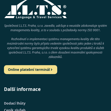
Společnost I.L.T.S. Praha, s.r.o. zavedla, udržuje a neustále zdokonaluje systém
managementu kvality, a to v souladu s požadavky normy
ISO 9001
.
Rozhodnutí o implementaci systému managementu kvality dle této
mezinárodní normy bylo přijato vedením společnosti jako jeden z kroků k
vytvoření systému garantujícího trvale vysokou kvalitu produktů a služeb
společnost
I.L.T.S. Praha, s.r.o.
s cílem dosažení maximální spokojenosti
zákazníků.
Online platební terminál
Další informace
Dodací lhůty
Ceník služeb