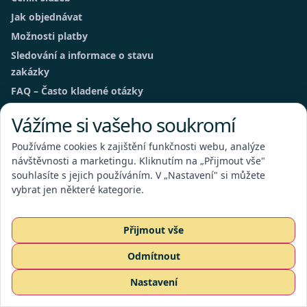
Jak objednávat
Možnosti platby
Sledování a informace o stavu
zakázky
FAQ – Často kladené otázky
Všeobecné obchodní podmínky
Vážíme si vašeho soukromí
Právní informace
Používáme cookies k zajištění funkčnosti webu, analýze
GDPR
návštěvnosti a marketingu. Kliknutím na „Přijmout vše"
Kontakt
souhlasíte s jejich používáním. V „Nastavení" si můžete
Detailní poptávka
vybrat jen některé kategorie.
Platební terminál
Přijmout vše
Odmítnout
Kontakt
Poptat službu
Nastavení
CZ
EN
RU
I.L.T.S. Praha, s.r.o.