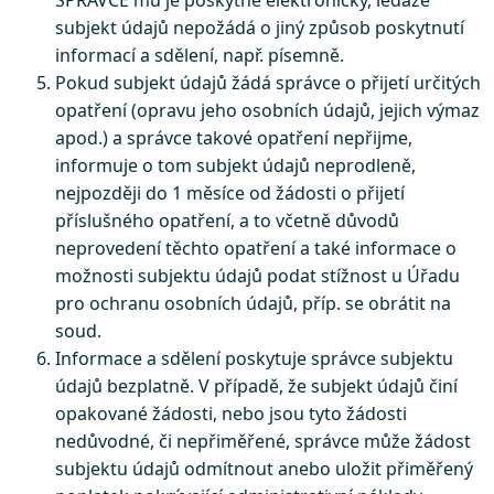
SPRÁVCE mu je poskytne elektronicky, ledaže
subjekt údajů nepožádá o jiný způsob poskytnutí
informací a sdělení, např. písemně.
Pokud subjekt údajů žádá správce o přijetí určitých
opatření (opravu jeho osobních údajů, jejich výmaz
apod.) a správce takové opatření nepřijme,
informuje o tom subjekt údajů neprodleně,
nejpozději do 1 měsíce od žádosti o přijetí
příslušného opatření, a to včetně důvodů
neprovedení těchto opatření a také informace o
možnosti subjektu údajů podat stížnost u Úřadu
pro ochranu osobních údajů, příp. se obrátit na
soud.
Informace a sdělení poskytuje správce subjektu
údajů bezplatně. V případě, že subjekt údajů činí
opakované žádosti, nebo jsou tyto žádosti
nedůvodné, či nepřiměřené, správce může žádost
subjektu údajů odmítnout anebo uložit přiměřený