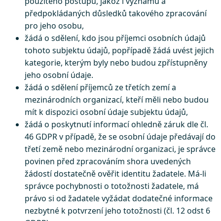
použitého postupu, jakož i významu a
předpokládaných důsledků takového zpracování
pro jeho osobu,
žádá o sdělení, kdo jsou příjemci osobních údajů
tohoto subjektu údajů, popřípadě žádá uvést jejich
kategorie, kterým byly nebo budou zpřístupněny
jeho osobní údaje.
žádá o sdělení příjemců ze třetích zemí a
mezinárodních organizací, kteří měli nebo budou
mít k dispozici osobní údaje subjektu údajů,
žádá o poskytnutí informací ohledně záruk dle čl.
46 GDPR v případě, že se osobní údaje předávají do
třetí země nebo mezinárodní organizaci, je správce
povinen před zpracováním shora uvedených
žádostí dostatečně ověřit identitu žadatele. Má-li
správce pochybnosti o totožnosti žadatele, má
právo si od žadatele vyžádat dodatečné informace
nezbytné k potvrzení jeho totožnosti (čl. 12 odst 6