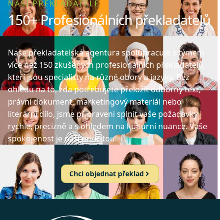
NAŠI PŘEKLADATELÉ
150+ Profesionálních překladatelů
Naše překladatelská agentura spolupracuje s týmem
více než 150 zkušených profesionálních překladatelů,
kteří jsou specialisty na různé obory a jazyky. Bez
ohledu na to, zda potřebujete přeložit odborný text,
právní dokument, marketingový materiál nebo
literární dílo, jsme připraveni splnit vaše požadavky
rychle, precizně a s ohledem na kulturní nuance. Vaše
spokojenost je naší prioritou!
Chci objednat překlad