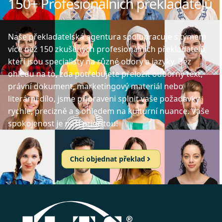
150+ Profesionálních překladatelů
Naše překladatelská agentura spolupracuje s týmem
více než 150 zkušených profesionálních překladatelů,
kteří jsou specialisty na různé obory a jazyky. Bez
ohledu na to, zda potřebujete přeložit odborný text,
právní dokument, marketingový materiál nebo
literární dílo, jsme připraveni splnit vaše požadavky
rychle, precizně a s ohledem na kulturní nuance. Vaše
spokojenost je naší prioritou!
Chci objednat překlad