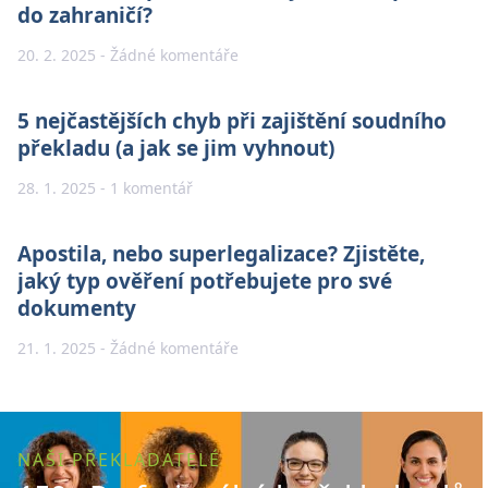
do zahraničí?
20. 2. 2025
Žádné komentáře
5 nejčastějších chyb při zajištění soudního
překladu (a jak se jim vyhnout)
28. 1. 2025
1 komentář
Apostila, nebo superlegalizace? Zjistěte,
jaký typ ověření potřebujete pro své
dokumenty
21. 1. 2025
Žádné komentáře
NAŠI PŘEKLADATELÉ