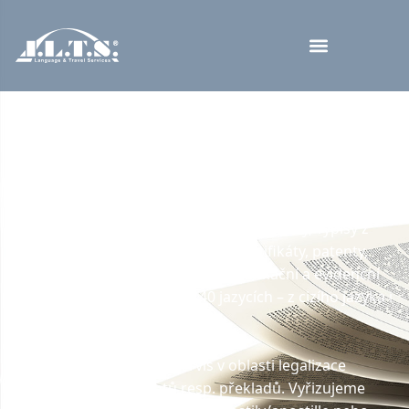
Překlady a ověřování
dokumentů
Naše společnost realizuje soudní a úřední překlady
všech druhů dokumentů (matriční dokumenty,
vysvědčení, diplomy, právní a soudní listiny, výpisy z
rejstříků a registrů, osvědčení a certifikáty, patenty,
účetní a daňové dokumenty, identifikační a evidenční
doklady...), a to ve více než 40 jazycích – z cizího jazyka i
do cizího jazyka.
Zajišťujeme komplexní servis v oblasti legalizace
(ověřování) dokumentů resp. překladů. Vyřizujeme