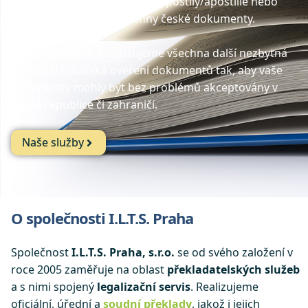
legalizaci (ověření) ve formě apostily/apostille nebo
superlegalizace pro všechny české dokumenty.
Dále provádíme a zajišťujeme všechna další nezbytná
soudní či notářská ověření dokumentů tak, aby vaše
dokumenty mohly být bez problémů akceptovány v
České republice či zahraničí.
Naše služby
O společnosti I.L.T.S. Praha
Společnost
I.L.T.S. Praha, s.r.o.
se od svého založení v
roce 2005 zaměřuje na oblast
překladatelských služeb
a s nimi spojený
legalizační servis
. Realizujeme
oficiální, úřední a
soudní překlady
, jakož i jejich