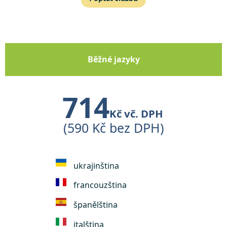
Běžné jazyky
714
Kč vč. DPH
(590 Kč bez DPH)
ukrajinština
francouzština
španělština
italština