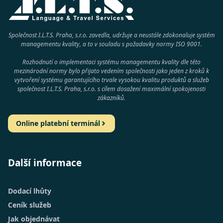
Společnost I.L.T.S. Praha, s.r.o. zavedla, udržuje a neustále zdokonaluje systém
managementu kvality, a to v souladu s požadavky normy
ISO 9001
.
Rozhodnutí o implementaci systému managementu kvality dle této
mezinárodní normy bylo přijato vedením společnosti jako jeden z kroků k
vytvoření systému garantujícího trvale vysokou kvalitu produktů a služeb
společnost
I.L.T.S. Praha, s.r.o.
s cílem dosažení maximální spokojenosti
zákazníků.
Online platební terminál
Další informace
Dodací lhůty
Ceník služeb
Jak objednávat