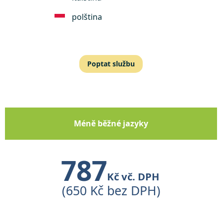
polština
Poptat službu
Méně běžné jazyky
787
Kč vč. DPH
(650 Kč bez DPH)