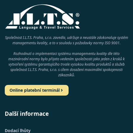
Společnost I.L.T.S. Praha, s.r.o. zavedla, udržuje a neustále zdokonaluje systém
managementu kvality, a to v souladu s požadavky normy
ISO 9001
.
Rozhodnutí o implementaci systému managementu kvality dle této
mezinárodní normy bylo přijato vedením společnosti jako jeden z kroků k
vytvoření systému garantujícího trvale vysokou kvalitu produktů a služeb
společnost
I.L.T.S. Praha, s.r.o.
s cílem dosažení maximální spokojenosti
zákazníků.
Online platební terminál
Další informace
Dodací lhůty