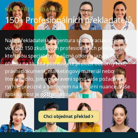
NAŠI PŘEKLADATELÉ
150+ Profesionálních překladatelů
Naše překladatelská agentura spolupracuje s týmem
více než 150 zkušených profesionálních překladatelů,
kteří jsou specialisty na různé obory a jazyky. Bez
ohledu na to, zda potřebujete přeložit odborný text,
právní dokument, marketingový materiál nebo
literární dílo, jsme připraveni splnit vaše požadavky
rychle, precizně a s ohledem na kulturní nuance. Vaše
spokojenost je naší prioritou!
Chci objednat překlad