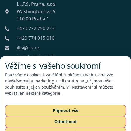
I.L.T.S. Praha, s.r.o.
Washingtonova 5
110 00 Praha 1
+420 222 250 233
+420 774 015 010
ilts@ilts.cz
Po-Pá: 8:00 - 18:00
Vážíme si vašeho soukromí
Používáme cookies k zajištění funkčnosti webu, analýze
návštěvnosti a marketingu. Kliknutím na „Přijmout vše"
souhlasíte s jejich používáním. V „Nastavení" si můžete
vybrat jen některé kategorie.
I.L.T.S. Praha, s.r.o.
Přijmout vše
Odmítnout