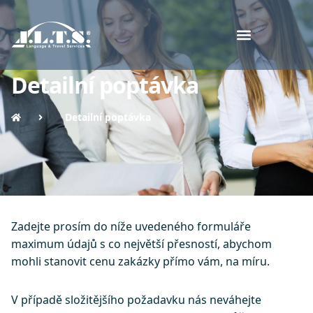
Detailní poptávka
Detailní poptávka
Zadejte prosím do níže uvedeného formuláře
maximum údajů s co největší přesností, abychom
mohli stanovit cenu zakázky přímo vám, na míru.
V případě složitějšího požadavku nás neváhejte