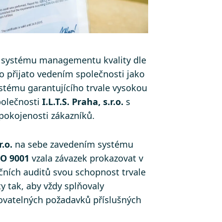
 systému managementu kvality dle
o přijato vedením společnosti jako
ystému garantujícího trvale vysokou
polečnosti
I.L.T.S. Praha, s.r.o.
s
pokojenosti zákazníků.
r.o.
na sebe zavedením systému
SO 9001
vzala závazek prokazovat v
ačních auditů svou schopnost trvale
y tak, aby vždy splňovaly
kovatelných požadavků příslušných