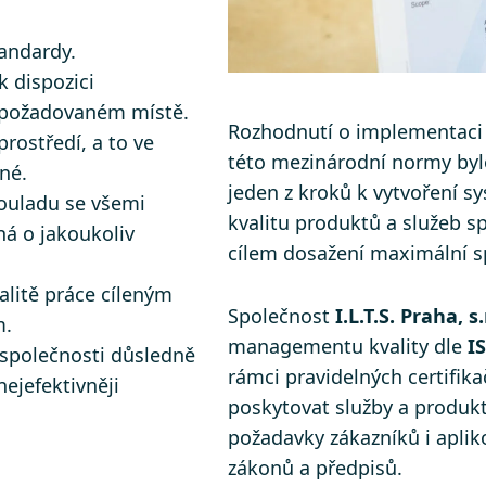
tandardy.
k dispozici
 požadovaném místě.
Rozhodnutí o implementaci
rostředí, a to ve
této mezinárodní normy byl
lné.
jeden z kroků k vytvoření s
ouladu se všemi
kvalitu produktů a služeb s
ná o jakoukoliv
cílem dosažení maximální s
alitě práce cíleným
Společnost
I.L.T.S. Praha, s.
m.
managementu kvality dle
I
společnosti důsledně
rámci pravidelných certifik
ejefektivněji
poskytovat služby a produkt
požadavky zákazníků i apli
zákonů a předpisů.