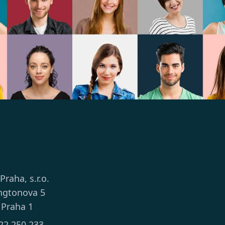
 Praha, s.r.o.
ngtonova 5
 Praha 1
22 250 233