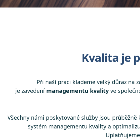
Kvalita je 
Při naší práci klademe velký důraz na za
je zavedení
managementu kvality
ve společn
Všechny námi poskytované služby jsou průběžně k
systém managementu kvality a optimalizuj
Uplatňujem