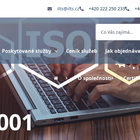
ilts@ilts.cz
+420 222 250 233
+4
Poskytované služby
Ceník služeb
Jak objednáv
O společnosti
Certif
9001