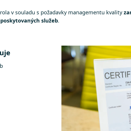
ntrola v souladu s požadavky managementu kvality
za
poskytovaných služeb
.
tuje
eb