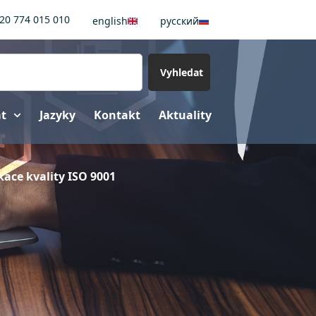
20 774 015 010
english
pусский
Vyhledat
at
Jazyky
Kontakt
Aktuality
ikace kvality ISO 9001