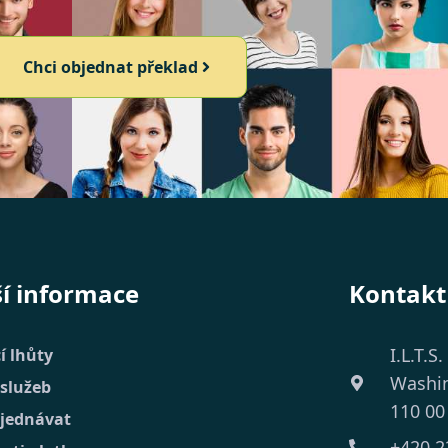
Chci objednat překlad
ší informace
Kontakt
I.L.T.S.
í lhůty
Washi
 služeb
110 00
bjednávat
+420 2