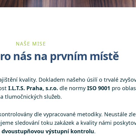
NAŠE MISE
pro nás na prvním místě
jištění kvality. Dokladem našeho úsilí o trvalé zvyšov
ost
I.L.T.S. Praha, s.r.o.
dle normy
ISO 9001
pro oblas
a tlumočnických služeb.
ontrolovány dle vypracované metodiky. Neustále zle
eme sledování toku zakázek a kvality námi poskytov
e
dvoustupňovou výstupní kontrolu
.