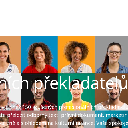
ních překladatel
íce než 150 zkušených profesionálních překladatelů, 
ete přeložit odborný text, právní dokument, marketin
recizně a s ohledem na kulturní nuance. Vaše spokojen