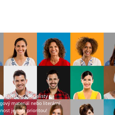
ů
kteří jsou specialisty na
gový materiál nebo literární
ost je naší prioritou!