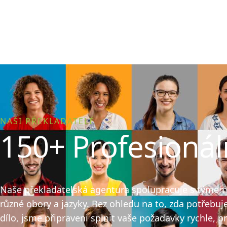
NAŠI PŘEKLADATELÉ
150+ Profesionál
Naše překladatelská agentura spolupracuje s týmem v
různé obory a jazyky. Bez ohledu na to, zda potřebuj
dílo, jsme připraveni splnit vaše požadavky rychle, p