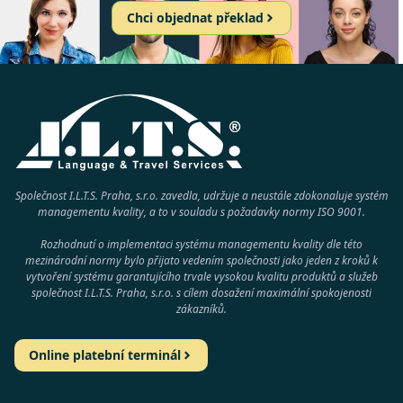
Chci objednat překlad
Společnost I.L.T.S. Praha, s.r.o. zavedla, udržuje a neustále zdokonaluje systém
managementu kvality, a to v souladu s požadavky normy
ISO 9001
.
Rozhodnutí o implementaci systému managementu kvality dle této
mezinárodní normy bylo přijato vedením společnosti jako jeden z kroků k
vytvoření systému garantujícího trvale vysokou kvalitu produktů a služeb
společnost
I.L.T.S. Praha, s.r.o.
s cílem dosažení maximální spokojenosti
zákazníků.
Online platební terminál