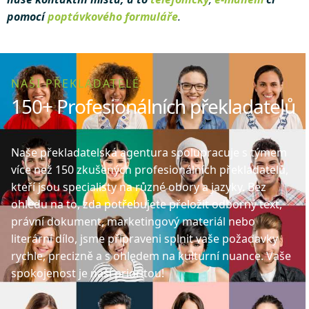
pomocí
poptávkového formuláře
.
NAŠI PŘEKLADATELÉ
150+ Profesionálních překladatelů
Naše překladatelská agentura spolupracuje s týmem
více než 150 zkušených profesionálních překladatelů,
kteří jsou specialisty na různé obory a jazyky. Bez
ohledu na to, zda potřebujete přeložit odborný text,
právní dokument, marketingový materiál nebo
literární dílo, jsme připraveni splnit vaše požadavky
rychle, precizně a s ohledem na kulturní nuance. Vaše
spokojenost je naší prioritou!