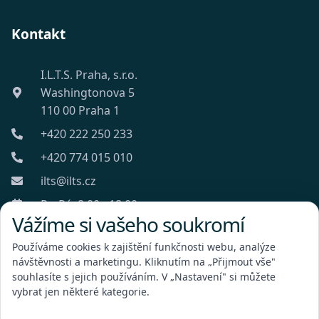
Kontakt
I.L.T.S. Praha, s.r.o.
Washingtonova 5
110 00 Praha 1
+420 222 250 233
+420 774 015 010
ilts@ilts.cz
Po-Pá: 8:00 - 18:00
Vážíme si vašeho soukromí
Používáme cookies k zajištění funkčnosti webu, analýze
návštěvnosti a marketingu. Kliknutím na „Přijmout vše"
souhlasíte s jejich používáním. V „Nastavení" si můžete
vybrat jen některé kategorie.