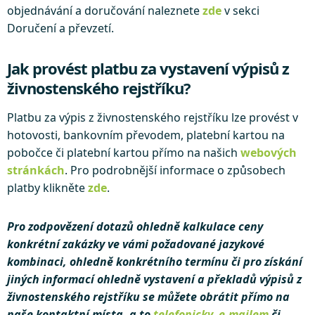
objednávání a doručování naleznete
zde
v sekci
Doručení a převzetí.
Jak provést platbu za vystavení výpisů z
živnostenského rejstříku?
Platbu za výpis z živnostenského rejstříku lze provést v
hotovosti, bankovním převodem, platební kartou na
pobočce či platební kartou přímo na našich
webových
stránkách
. Pro podrobnější informace o způsobech
platby klikněte
zde
.
Pro zodpovězení dotazů ohledně kalkulace ceny
konkrétní zakázky ve vámi požadované jazykové
kombinaci, ohledně konkrétního termínu či pro získání
jiných informací ohledně vystavení a překladů výpisů z
živnostenského rejstříku se můžete obrátit přímo na
naše kontaktní místa, a to
telefonicky
,
e-mailem
či