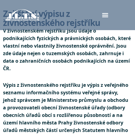
Zajištění výpisu z
živnostenského rejstříku
V živnostenském rejstříku jsou údaje o
podnikajících fyzických a právnických osobách, které
vlastní nebo vlastnily živnostenské oprávnění. Jsou
zde údaje nejen o tuzemských osobách, zahrnuje i
data o zahraničních osobách podnikajících na území
ČR.
Výpis z živnostenského rejstříku je výpis z veřejného
seznamu informačního systému veřejné správy,
jehož správcem je Ministerstvo průmyslu a obchodu
a provozovateli obecní živnostenské úřady (odbory
obecních úřadů obcí s rozšířenou působností a na
území hlavního města Prahy živnostenské odbory
úřadů městských částí určených Statutem hlavního