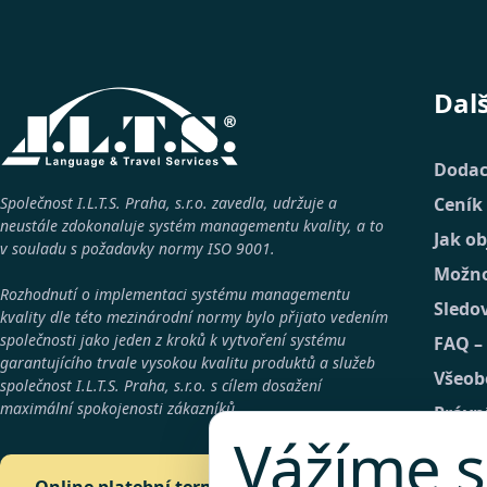
Dal
Dodac
Společnost I.L.T.S. Praha, s.r.o. zavedla, udržuje a
Ceník
neustále zdokonaluje systém managementu kvality, a to
Jak o
v souladu s požadavky normy
ISO 9001
.
Možno
Rozhodnutí o implementaci systému managementu
Sledo
kvality dle této mezinárodní normy bylo přijato vedením
společnosti jako jeden z kroků k vytvoření systému
FAQ –
garantujícího trvale vysokou kvalitu produktů a služeb
Všeob
společnost
I.L.T.S. Praha, s.r.o.
s cílem dosažení
maximální spokojenosti zákazníků.
Právn
Vážíme s
GDPR
Konta
Online platební terminál