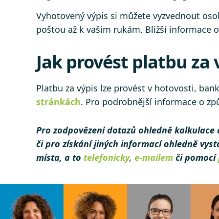
Vyhotovený výpis si můžete vyzvednout oso
poštou až k vašim rukám. Bližší informace
Jak provést platbu za 
Platbu za výpis lze provést v hotovosti, b
stránkách
. Pro podrobnější informace o zp
Pro zodpovězení dotazů ohledně kalkulace 
či pro získání jiných informací ohledně vys
místa, a to
telefonicky
,
e-mailem
či pomocí