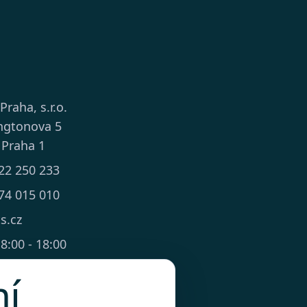
 Praha, s.r.o.
ngtonova 5
 Praha 1
22 250 233
74 015 010
ts.cz
8:00 - 18:00
mí