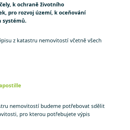
ely, k ochraně životního
k, pro rozvoj území, k oceňování
ch systémů.
pisu z katastru nemovitostí včetně všech
 apostille
astru nemovitostí budeme potřebovat sdělit
itosti, pro kterou potřebujete výpis