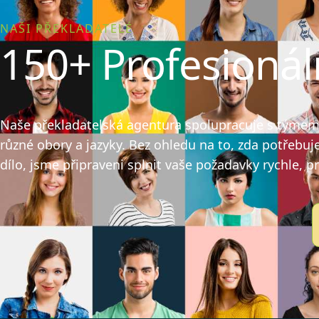
NAŠI PŘEKLADATELÉ
150+ Profesionál
Naše překladatelská agentura spolupracuje s týmem v
různé obory a jazyky. Bez ohledu na to, zda potřebuj
dílo, jsme připraveni splnit vaše požadavky rychle, p