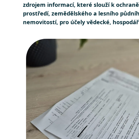
zdrojem informací, které slouží k ochran
prostředí, zemědělského a lesního půdníh
nemovitostí, pro účely vědecké, hospodář