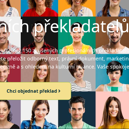
ních překladatel
íce než 150 zkušených profesionálních překladatelů, 
ete přeložit odborný text, právní dokument, marketin
recizně a s ohledem na kulturní nuance. Vaše spokojen
Chci objednat překlad