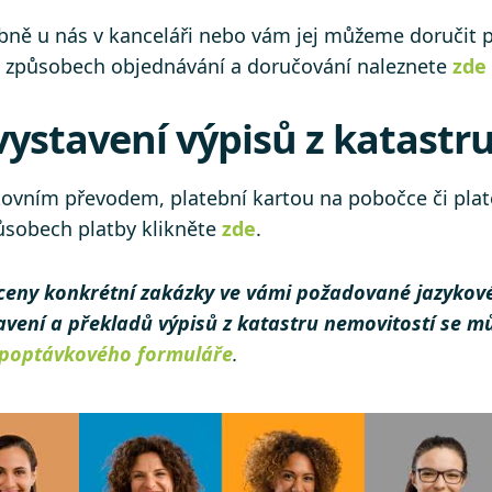
bně u nás v kanceláři nebo vám jej můžeme doručit p
 o způsobech objednávání a doručování naleznete
zde
vystavení výpisů z katastr
ankovním převodem, platební kartou na pobočce či pla
ůsobech platby klikněte
zde
.
ceny konkrétní zakázky ve vámi požadované jazykov
tavení a překladů výpisů z katastru nemovitostí se 
poptávkového formuláře
.