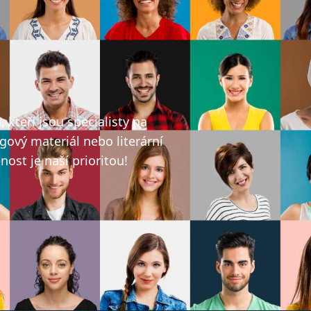
ů
kteří jsou specialisty na
gový materiál nebo literární
ost je naší prioritou!