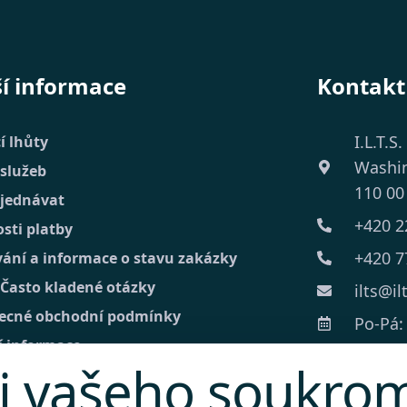
ší informace
Kontakt
I.L.T.S.
í lhůty
Washi
 služeb
110 00
bjednávat
+420 2
sti platby
+420 7
vání a informace o stavu zakázky
 Často kladené otázky
ilts@il
ecné obchodní podmínky
Po-Pá: 
í informace
i vašeho soukro
kt