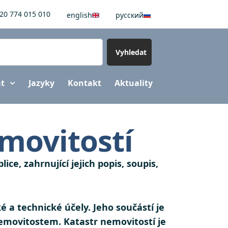
20 774 015 010
english
pусский
Vyhledat
at
Jazyky
Kontakt
Aktuality
emovitostí
e, zahrnující jejich popis, soupis,
ké a technické účely. Jeho součástí je
emovitostem. Katastr nemovitostí je