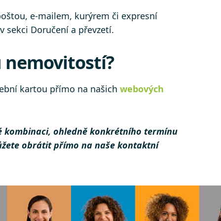
oštou, e-mailem, kurýrem či expresní
v sekci Doručení a převzetí.
u nemovitostí?
tební kartou přímo na našich
webových
é kombinaci, ohledně konkrétního termínu
můžete obrátit přímo na naše kontaktní