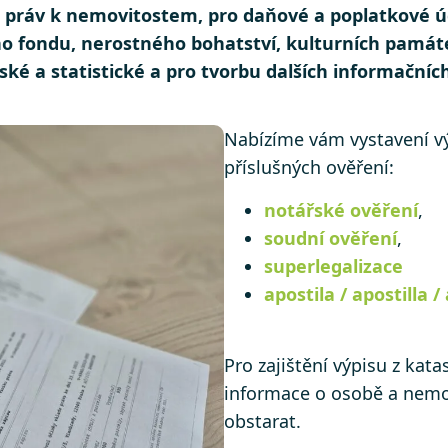
ě práv k nemovitostem, pro daňové a poplatkové úč
o fondu, nerostného bohatství, kulturních památe
ské a statistické a pro tvorbu dalších informační
Nabízíme vám vystavení vý
příslušných ověření:
notářské ověření
,
soudní ověření
,
superlegalizace
apostila / apostilla /
Pro zajištění výpisu z kat
informace o osobě a nemov
obstarat.