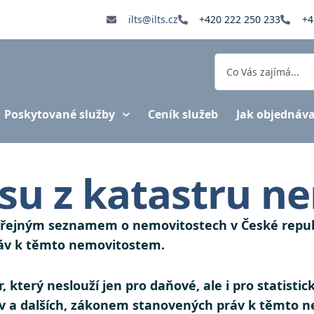
ilts@ilts.cz
+420 222 250 233
+4
Poskytované služby
Ceník služeb
Jak objednáv
isu z katastru n
eřejným seznamem o nemovitostech v České republic
ráv k těmto nemovitostem.
 který neslouží jen pro daňové, ale i pro statistic
áv a dalších, zákonem stanovených práv k těmto n