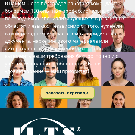
В нашем бюро переводов работает команда из
более чем 150 опытных профессиональных
переводчиков, специализирующихся в различных
областях и языках. Независимо от того, нужен ли
вам перевод технического текста, юридического
документа, маркетингового материала или
литературного произведения, мы готовы
выполнить ваши требования быстро, точно и с
учетом культурных особенностей. Ваше
удовлетворение — наш приоритет!
заказать перевод