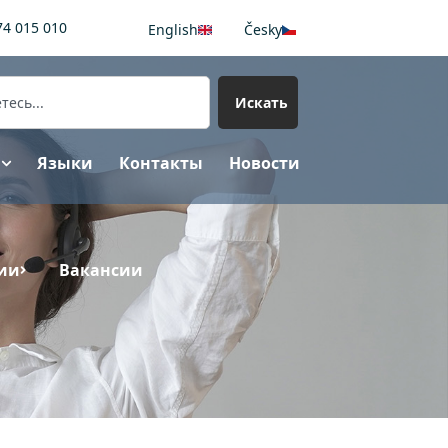
74 015 010
English
Česky
Искать
Языки
Контакты
Новости
ии
Вакансии