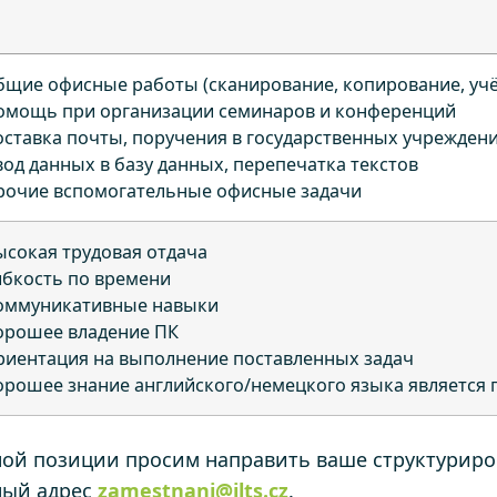
бщие офисные работы (сканирование, копирование, учёт 
омощь при организации семинаров и конференций
оставка почты, поручения в государственных учрежден
вод данных в базу данных, перепечатка текстов
рочие вспомогательные офисные задачи
ысокая трудовая отдача
ибкость по времени
оммуникативные навыки
орошее владение ПК
риентация на выполнение поставленных задач
орошее знание английского/немецкого языка является
нной позиции просим направить ваше структуриро
ный адрес
zamestnani@ilts.cz
.