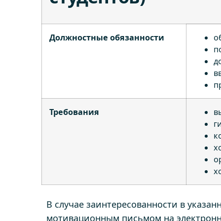
Должностные обязанности
о
п
д
в
п
Требования
в
г
к
х
о
х
В случае заинтересованности в указа
мотивационным письмом на электрон