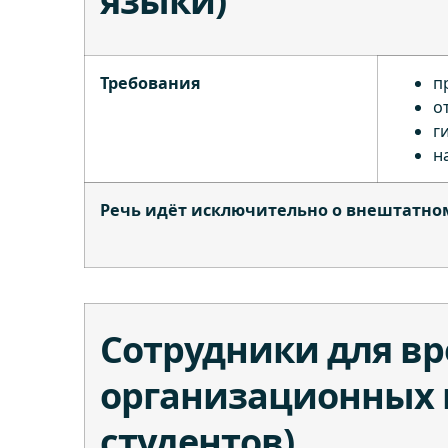
языки)
Требования
п
о
г
н
Речь идёт исключительно о внештатно
Сотрудники для вр
организационных и
студентов)