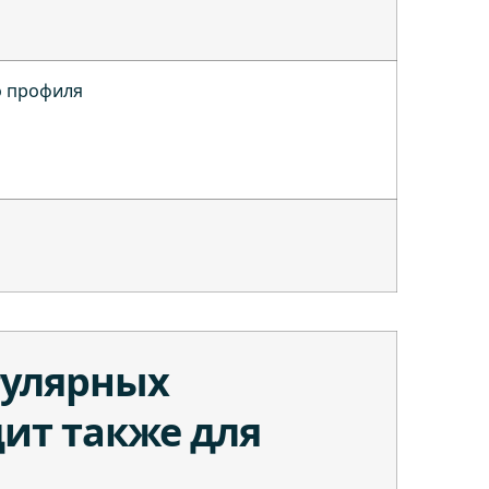
о профиля
я
гулярных
ит также для