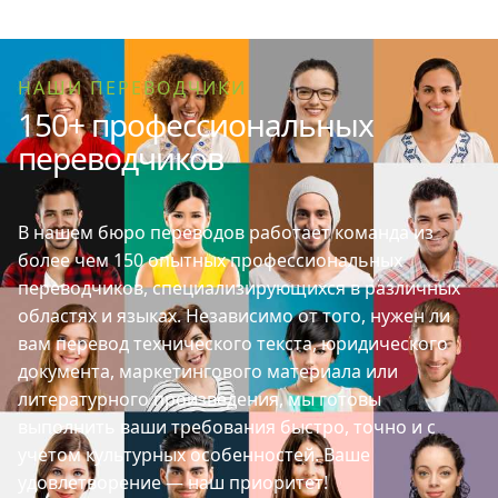
НАШИ ПЕРЕВОДЧИКИ
150+ профессиональных
переводчиков
В нашем бюро переводов работает команда из
более чем 150 опытных профессиональных
переводчиков, специализирующихся в различных
областях и языках. Независимо от того, нужен ли
вам перевод технического текста, юридического
документа, маркетингового материала или
литературного произведения, мы готовы
выполнить ваши требования быстро, точно и с
учетом культурных особенностей. Ваше
удовлетворение — наш приоритет!