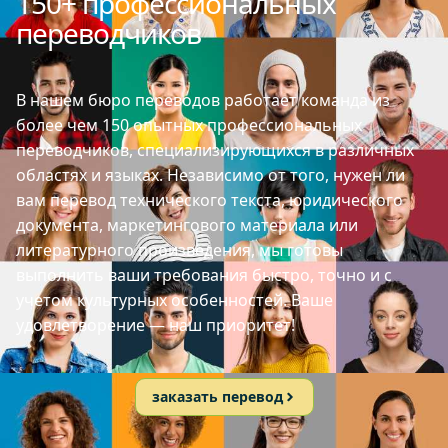
150+ профессиональных
переводчиков
В нашем бюро переводов работает команда из
более чем 150 опытных профессиональных
переводчиков, специализирующихся в различных
областях и языках. Независимо от того, нужен ли
вам перевод технического текста, юридического
документа, маркетингового материала или
литературного произведения, мы готовы
выполнить ваши требования быстро, точно и с
учетом культурных особенностей. Ваше
удовлетворение — наш приоритет!
заказать перевод