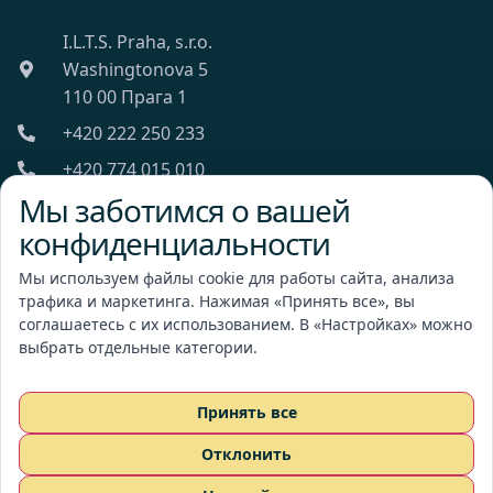
I.L.T.S. Praha, s.r.o.
Washingtonova 5
110 00 Прага 1
+420 222 250 233
+420 774 015 010
Мы заботимся о вашей
ilts@ilts.cz
конфиденциальности
Пн-Пт: 8:00 - 18:00
Мы используем файлы cookie для работы сайта, анализа
трафика и маркетинга. Нажимая «Принять все», вы
соглашаетесь с их использованием. В «Настройках» можно
выбрать отдельные категории.
I.L.T.S. Praha, s.r.o.
Принять все
Отклонить