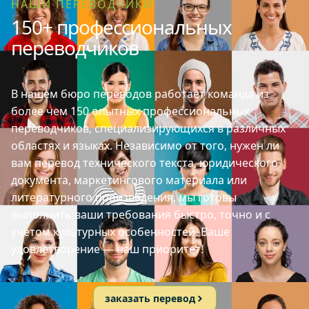
НАШИ ПЕРЕВОДЧИКИ
150+ профессиональных
переводчиков
В нашем бюро переводов работает команда из
более чем 150 опытных профессиональных
переводчиков, специализирующихся в различных
областях и языках. Независимо от того, нужен ли
вам перевод технического текста, юридического
документа, маркетингового материала или
литературного произведения, мы готовы
выполнить ваши требования быстро, точно и с
учетом культурных особенностей. Ваше
удовлетворение — наш приоритет!
заказать перевод