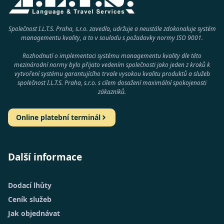
Společnost I.L.T.S. Praha, s.r.o. zavedla, udržuje a neustále zdokonaluje systém
managementu kvality, a to v souladu s požadavky normy
ISO 9001
.
Rozhodnutí o implementaci systému managementu kvality dle této
mezinárodní normy bylo přijato vedením společnosti jako jeden z kroků k
vytvoření systému garantujícího trvale vysokou kvalitu produktů a služeb
společnost
I.L.T.S. Praha, s.r.o.
s cílem dosažení maximální spokojenosti
zákazníků.
Online platební terminál
Další informace
Dodací lhůty
Ceník služeb
Jak objednávat