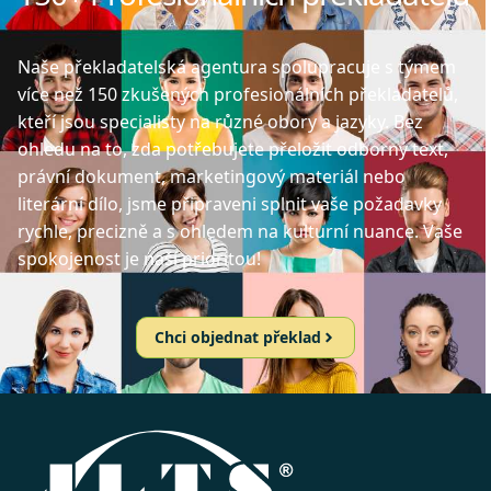
Naše překladatelská agentura spolupracuje s týmem
více než 150 zkušených profesionálních překladatelů,
kteří jsou specialisty na různé obory a jazyky. Bez
ohledu na to, zda potřebujete přeložit odborný text,
právní dokument, marketingový materiál nebo
literární dílo, jsme připraveni splnit vaše požadavky
rychle, precizně a s ohledem na kulturní nuance. Vaše
spokojenost je naší prioritou!
Chci objednat překlad