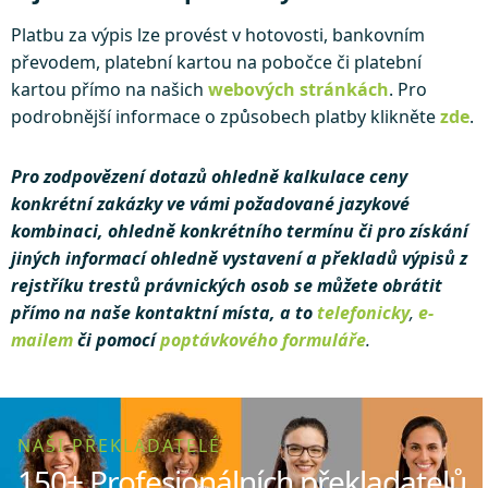
Platbu za výpis lze provést v hotovosti, bankovním
převodem, platební kartou na pobočce či platební
kartou přímo na našich
webových stránkách
. Pro
podrobnější informace o způsobech platby klikněte
zde
.
Pro zodpovězení dotazů ohledně kalkulace ceny
konkrétní zakázky ve vámi požadované jazykové
kombinaci, ohledně konkrétního termínu či pro získání
jiných informací ohledně vystavení a překladů výpisů z
rejstříku trestů právnických osob se můžete obrátit
přímo na naše kontaktní místa, a to
telefonicky
,
e-
mailem
či pomocí
poptávkového formuláře
.
NAŠI PŘEKLADATELÉ
150+ Profesionálních překladatelů