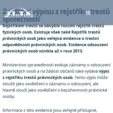
Zajištění výpisu z rejstříku trestů
společností
Rejstříkem trestů se obvykle rozumí rejstřík trestů
fyzických osob. Existuje však také Rejstřík trestů
právnických osob
jako veřejná evidence o trestní
odpovědnosti právnických osob. Evidence odsouzení
právnických osob vznikla až v roce 2013.
Ministerstvo spravedlnosti eviduje záznamy o odsouzení
právnických osob a na žádost občanů také vydává
výpis
z rejstříku trestů právnických osob
. Tento výpis může
sloužit jako osvědčení o záznamu o odsouzení, ale
hlavně slouží jako osvědčení o bezúhonnosti právnické
osoby.
Informace z této evidence jsou veřejně přístupné,