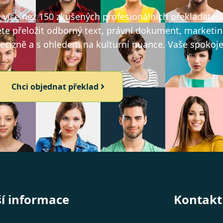
íce než 150 zkušených profesionálních překladatelů, 
ete přeložit odborný text, právní dokument, marketin
recizně a s ohledem na kulturní nuance. Vaše spokojen
Chci objednat překlad
ší informace
Kontakt