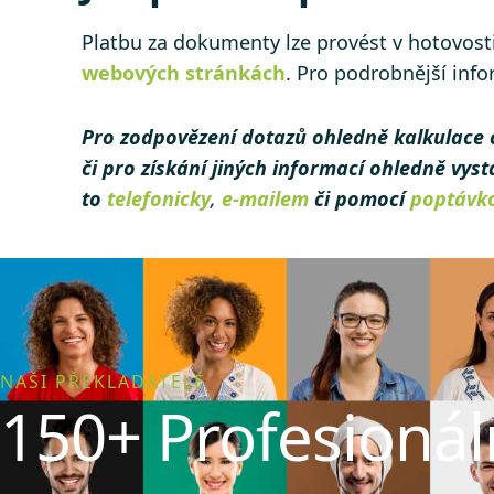
Platbu za dokumenty lze provést v hotovost
webových stránkách
. Pro podrobnější inf
Pro zodpovězení dotazů ohledně kalkulace 
či pro získání jiných informací ohledně vys
to
telefonicky
,
e-mailem
či pomocí
poptávk
NAŠI PŘEKLADATELÉ
150+ Profesionál