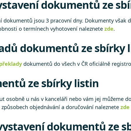
stavení dokumentů ze sbír
 dokumentů jsou 3 pracovní dny. Dokumenty však do
drobnosti o termínech vyhotovení naleznete
zde
.
adů dokumentů ze sbírky l
překlady
dokumentů do všech v ČR oficiálně regist
tů ze sbírky listin
 osobně u nás v kanceláři nebo vám jej můžeme dor
 o způsobech objednávání a doručování naleznete
zde
vystavení dokumentů ze sbí