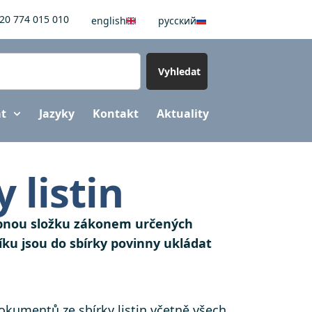
20 774 015 010
english
pусский
Vyhledat
at
Jazyky
Kontakt
Aktuality
 listin
ístupnou složku zákonem určených
ku jsou do sbírky povinny ukládat
kumentů ze sbírky listin včetně všech