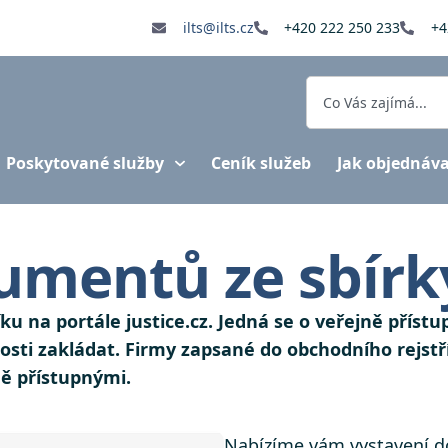
ilts@ilts.cz
+420 222 250 233
+4
Poskytované služby
Ceník služeb
Jak objednáv
umentů ze sbírky
tříku na portále justice.cz. Jedná se o veřejně př
ti zakládat. Firmy zapsané do obchodního rejstří
jně přístupnými.
Nabízíme vám vystavení do