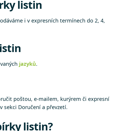
ky listin
dáváme i v expresních termínech do 2, 4,
istin
rovaných
jazyků
.
učit poštou, e-mailem, kurýrem či expresní
v sekci Doručení a převzetí.
rky listin?