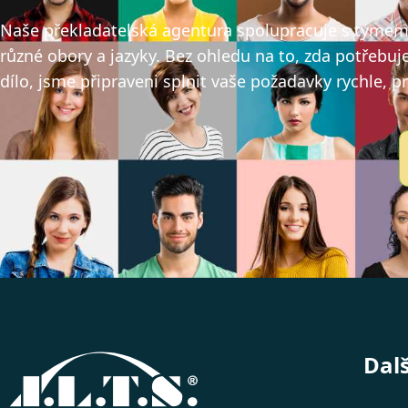
Naše překladatelská agentura spolupracuje s týmem v
různé obory a jazyky. Bez ohledu na to, zda potřebuj
dílo, jsme připraveni splnit vaše požadavky rychle, p
Dal