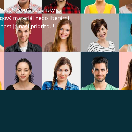
kteří jsou specialisty na
gový materiál nebo literární
ost je naší prioritou!