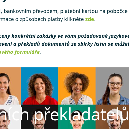
i, bankovním převodem, platební kartou na pobočce 
ormace o způsobech platby klikněte
zde
.
ceny konkrétní zakázky ve vámi požadované jazykov
tavení a překladů dokumentů ze sbírky listin se může
ového formuláře
.
ních překladatel