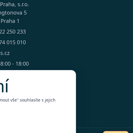
 Praha, s.r.o.
ngtonova 5
 Praha 1
22 250 233
74 015 010
ts.cz
8:00 - 18:00
mí
out vše" souhlasíte s jejich