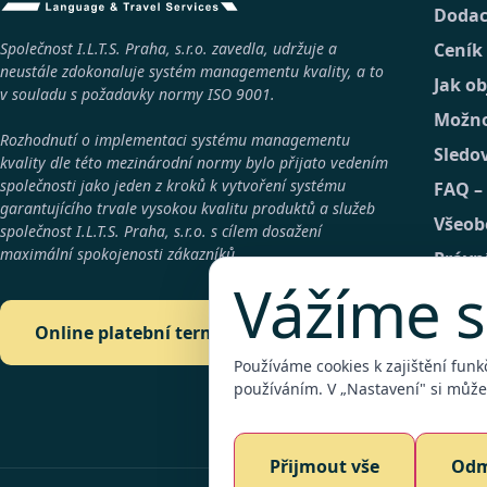
Dodac
Společnost I.L.T.S. Praha, s.r.o. zavedla, udržuje a
Ceník
neustále zdokonaluje systém managementu kvality, a to
Jak o
v souladu s požadavky normy
ISO 9001
.
Možno
Rozhodnutí o implementaci systému managementu
Sledo
kvality dle této mezinárodní normy bylo přijato vedením
společnosti jako jeden z kroků k vytvoření systému
FAQ –
garantujícího trvale vysokou kvalitu produktů a služeb
Všeob
společnost
I.L.T.S. Praha, s.r.o.
s cílem dosažení
maximální spokojenosti zákazníků.
Právn
Vážíme s
GDPR
Konta
Online platební terminál
Detai
Používáme cookies k zajištění funk
používáním. V „Nastavení" si můžet
Plate
Přijmout vše
Odm