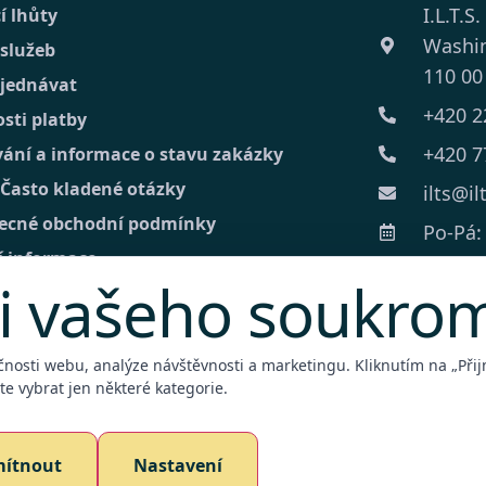
I.L.T.S.
í lhůty
Washi
 služeb
110 00
bjednávat
+420 2
sti platby
+420 7
vání a informace o stavu zakázky
 Často kladené otázky
ilts@il
ecné obchodní podmínky
Po-Pá: 
í informace
i vašeho soukro
kt
lní poptávka
čnosti webu, analýze návštěvnosti a marketingu. Kliknutím na „Přijm
e vybrat jen některé kategorie.
bní terminál
ítnout
Nastavení