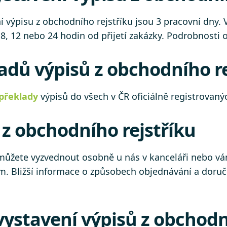
výpisu z obchodního rejstříku jsou 3 pracovní dny. V
 8, 12 nebo 24 hodin od přijetí zakázky. Podrobnosti
adů výpisů z obchodního re
překlady
výpisů do všech v ČR oficiálně registrovan
z obchodního rejstříku
 můžete vyzvednout osobně u nás v kanceláři nebo v
m. Bližší informace o způsobech objednávání a doru
vystavení výpisů z obchodn