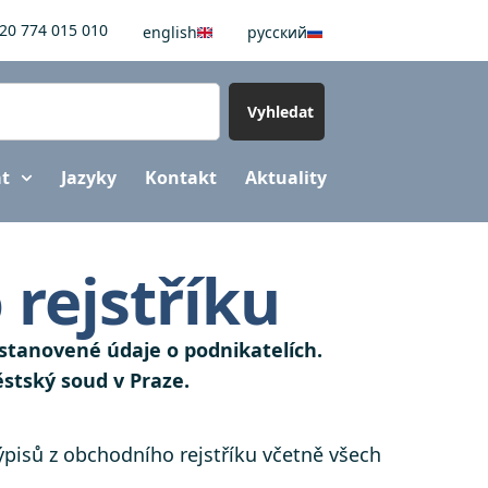
20 774 015 010
english
pусский
Vyhledat
at
Jazyky
Kontakt
Aktuality
 rejstříku
 stanovené údaje o podnikatelích.
ěstský soud v Praze.
pisů z obchodního rejstříku včetně všech