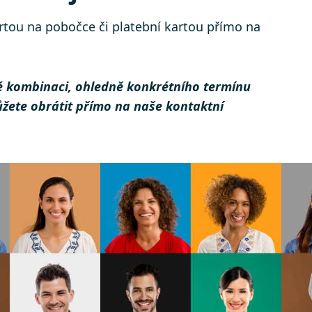
artou na pobočce či platební kartou přímo na
é kombinaci, ohledně konkrétního termínu
můžete obrátit přímo na naše kontaktní
ů