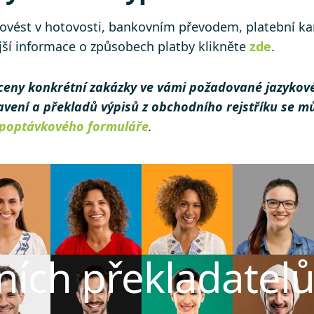
provést v hotovosti, bankovním převodem, platební k
jší informace o způsobech platby klikněte
zde
.
ceny konkrétní zakázky ve vámi požadované jazykov
tavení a překladů výpisů z obchodního rejstříku se 
poptávkového formuláře
.
ních překladatel