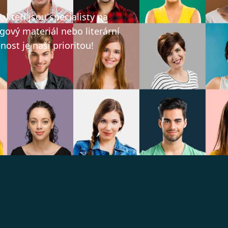
kteří jsou specialisty na
gový materiál nebo literární
ost je naší prioritou!