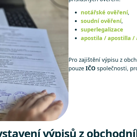
notářské ověření
,
soudní ověření
,
superlegalizace
apostila / apostilla /
Pro zajištění výpisu z obc
pouze
IČO
společnosti, pr
stavení výpisů z obchodníh