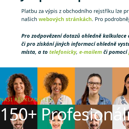
Platbu za výpis z obchodního rejstříku lze 
našich
webových stránkách
. Pro podrobně
Pro zodpovězení dotazů ohledně kalkulace 
či pro získání jiných informací ohledně vys
místa, a to
telefonicky
,
e-mailem
či pomocí
NAŠI PŘEKLADATELÉ
150+ Profesionál