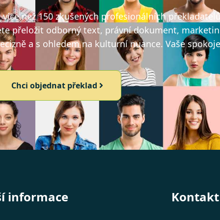
íce než 150 zkušených profesionálních překladatelů, 
ete přeložit odborný text, právní dokument, marketin
recizně a s ohledem na kulturní nuance. Vaše spokojen
Chci objednat překlad
ší informace
Kontakt