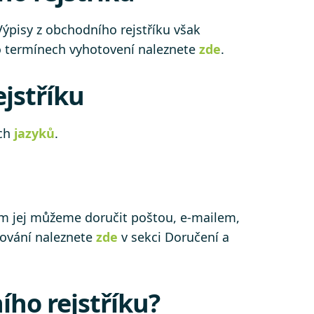
ýpisy z obchodního rejstříku však
 o termínech vyhotovení naleznete
zde
.
jstříku
ých
jazyků
.
ám jej můžeme doručit poštou, e-mailem,
čování naleznete
zde
v sekci Doručení a
ího rejstříku?