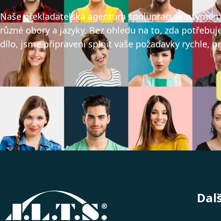
Naše překladatelská agentura spolupracuje s týmem v
různé obory a jazyky. Bez ohledu na to, zda potřebuj
dílo, jsme připraveni splnit vaše požadavky rychle, p
Dal