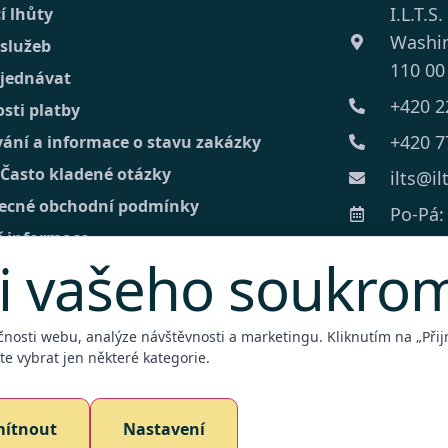
I.L.T.S.
í lhůty
Washi
 služeb
110 00
bjednávat
+420 2
sti platby
+420 7
vání a informace o stavu zakázky
 Často kladené otázky
ilts@il
ecné obchodní podmínky
Po-Pá: 
í informace
i vašeho soukro
kt
lní poptávka
čnosti webu, analýze návštěvnosti a marketingu. Kliknutím na „Přijm
e vybrat jen některé kategorie.
bní terminál
ítnout
Nastavení