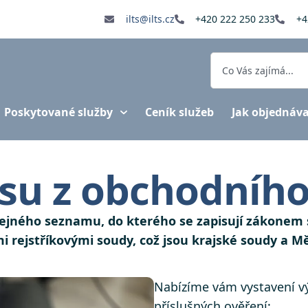
ilts@ilts.cz
+420 222 250 233
+4
Poskytované služby
Ceník služeb
Jak objednáv
isu z obchodního
veřejného seznamu, do kterého se zapisují zákonem
i rejstříkovými soudy, což jsou krajské soudy a M
Nabízíme vám vystavení vý
příslušných ověření: