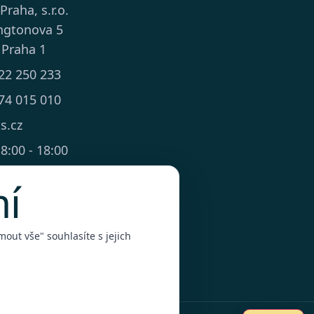
 Praha, s.r.o.
ngtonova 5
 Praha 1
22 250 233
74 015 010
ts.cz
8:00 - 18:00
mí
out vše" souhlasíte s jejich