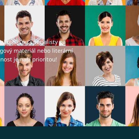
ů
kteří jsou specialisty na
gový materiál nebo literární
ost je naší prioritou!