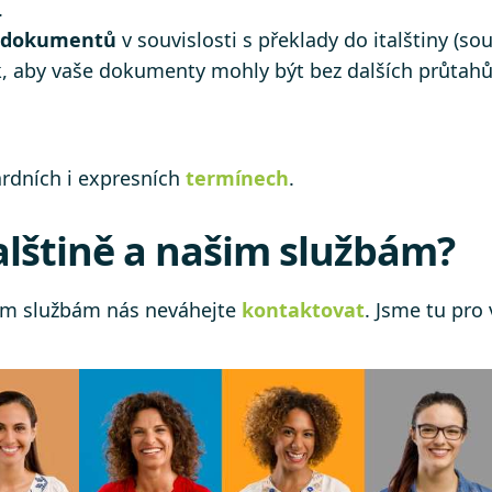
.
í dokumentů
v souvislosti s překlady do italštiny (so
tak, aby vaše dokumenty mohly být bez dalších průtah
rdních i expresních
termínech
.
talštině a našim službám?
šim službám nás neváhejte
kontaktovat
. Jsme tu pro 