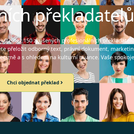
ních překladatel
íce než 150 zkušených profesionálních překladatelů, 
ete přeložit odborný text, právní dokument, marketin
recizně a s ohledem na kulturní nuance. Vaše spokojen
Chci objednat překlad