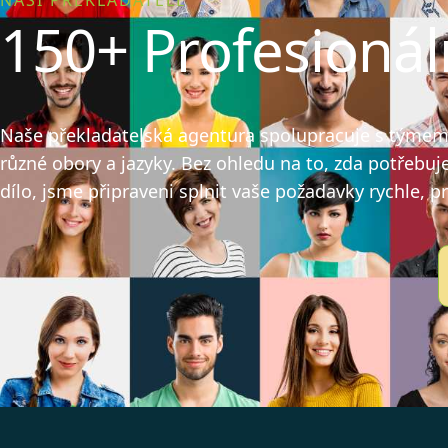
NAŠI PŘEKLADATELÉ
150+ Profesionál
Naše překladatelská agentura spolupracuje s týmem v
různé obory a jazyky. Bez ohledu na to, zda potřebuj
dílo, jsme připraveni splnit vaše požadavky rychle, p