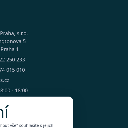
 Praha, s.r.o.
ngtonova 5
 Praha 1
22 250 233
74 015 010
ts.cz
8:00 - 18:00
mí
out vše" souhlasíte s jejich