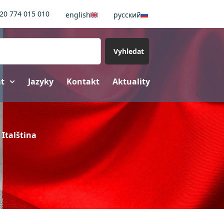
20 774 015 010
english
pусский
Vyhledat
at
Jazyky
Kontakt
Aktuality
Italština