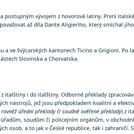
la postupným vývojem z hovorové latiny. První italské 
važovat až díla Dante Aligieriho, který smíchal jihoi
rinu a ve švýcarských kantonech Ticino a Grigioni. Po 
částech Slovinska a Chorvatska.
z italštiny i do italštiny. Odborné překlady zpracováv
ch nástrojů, jež jsou předpokladem kvalitní a efektiv
 rovněž úřední překlady či soudně ověřené překlady
) z i
žení úřadům, soudům či policejním orgánům, v obchod
h osob, a to jak v České republice, tak i zahraničí. So