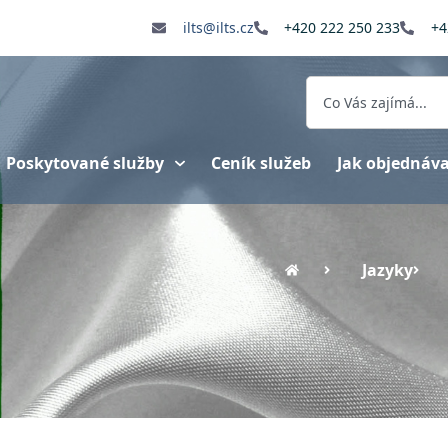
ilts@ilts.cz
+420 222 250 233
+4
Poskytované služby
Ceník služeb
Jak objednáv
Jazyky