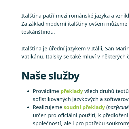
Italština patří mezi románské jazyka a vznik
Za základ moderní italštiny ovšem můžeme po
toskánštinou.
Italština je úřední jazykem v Itálii, San Ma
Vatikánu. Italsky se také mluví v některých 
Naše služby
Provádíme
překlady
všech druhů textů 
sofistikovaných jazykových a softwarový
Realizujeme
soudní překlady
(
nazývané
určen pro oficiální použití, k předlo
společností, ale i pro potřebu soukromýc