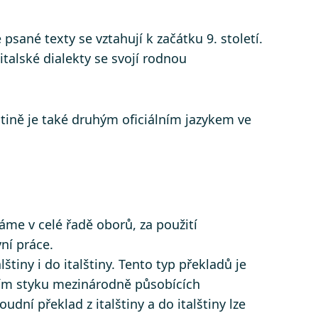
psané texty se vztahují k začátku 9. století.
talské dialekty se svojí rodnou
latině je také druhým oficiálním jazykem ve
áme v celé řadě oborů, za použití
ní práce.
talštiny i do italštiny. Tento typ překladů je
ním styku mezinárodně působících
udní překlad z italštiny a do italštiny lze