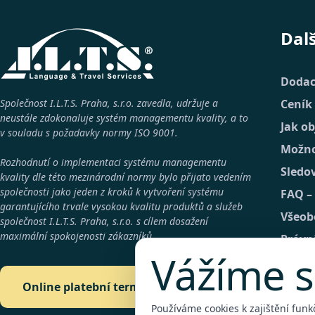
Dal
Dodac
Společnost I.L.T.S. Praha, s.r.o. zavedla, udržuje a
Ceník
neustále zdokonaluje systém managementu kvality, a to
Jak o
v souladu s požadavky normy
ISO 9001
.
Možno
Rozhodnutí o implementaci systému managementu
Sledo
kvality dle této mezinárodní normy bylo přijato vedením
společnosti jako jeden z kroků k vytvoření systému
FAQ –
garantujícího trvale vysokou kvalitu produktů a služeb
Všeob
společnost
I.L.T.S. Praha, s.r.o.
s cílem dosažení
maximální spokojenosti zákazníků.
Právn
Vážíme s
GDPR
Konta
Online platební terminál
Detai
Používáme cookies k zajištění funk