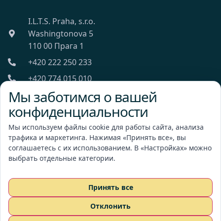
I.L.T.S. Praha, s.r.o.
Washingtonova 5
110 00 Прага 1
+420 222 250 233
+420 774 015 010
Мы заботимся о вашей
ilts@ilts.cz
конфиденциальности
Пн-Пт: 8:00 - 18:00
Мы используем файлы cookie для работы сайта, анализа
трафика и маркетинга. Нажимая «Принять все», вы
соглашаетесь с их использованием. В «Настройках» можно
выбрать отдельные категории.
I.L.T.S. Praha, s.r.o.
Принять все
Отклонить