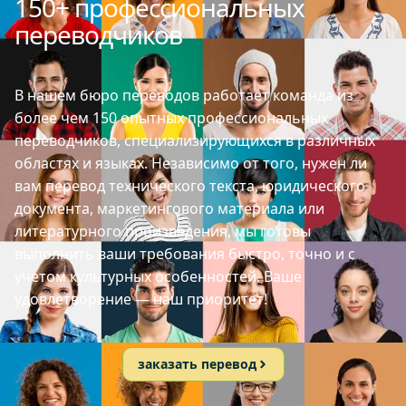
150+ профессиональных
переводчиков
В нашем бюро переводов работает команда из
более чем 150 опытных профессиональных
переводчиков, специализирующихся в различных
областях и языках. Независимо от того, нужен ли
вам перевод технического текста, юридического
документа, маркетингового материала или
литературного произведения, мы готовы
выполнить ваши требования быстро, точно и с
учетом культурных особенностей. Ваше
удовлетворение — наш приоритет!
заказать перевод