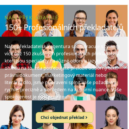
NAŠI PŘEKLADATELÉ
150+ Profesionálních překladatelů
Naše překladatelská agentura spolupracuje s týmem
více než 150 zkušených profesionálních překladatelů,
kteří jsou specialisty na různé obory a jazyky. Bez
ohledu na to, zda potřebujete přeložit odborný text,
právní dokument, marketingový materiál nebo
literární dílo, jsme připraveni splnit vaše požadavky
rychle, precizně a s ohledem na kulturní nuance. Vaše
spokojenost je naší prioritou!
Chci objednat překlad