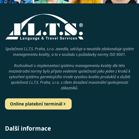
Společnost I.L.T.S. Praha, s.r.o. zavedla, udržuje a neustále zdokonaluje systém
managementu kvality, a to v souladu s požadavky normy
ISO 9001
.
Rozhodnutí o implementaci systému managementu kvality dle této
mezinárodní normy bylo přijato vedením společnosti jako jeden z kroků k
vytvoření systému garantujícího trvale vysokou kvalitu produktů a služeb
společnost
I.L.T.S. Praha, s.r.o.
s cílem dosažení maximální spokojenosti
zákazníků.
Online platební terminál
Další informace