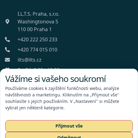
I.L.T.S. Praha, s.r.o.
Washingtonova 5
110 00 Praha 1
+420 222 250 233
+420 774 015 010
ilts@ilts.cz
Po-Pá: 8:00 - 18:00
Vážíme si vašeho soukromí
Používáme cookies k zajištění funkčnosti webu, analýze
návštěvnosti a marketingu. Kliknutím na „Přijmout vše"
souhlasíte s jejich používáním. V „Nastavení" si můžete
vybrat jen některé kategorie.
I.L.T.S. Praha, s.r.o.
Přijmout vše
Odmítnout