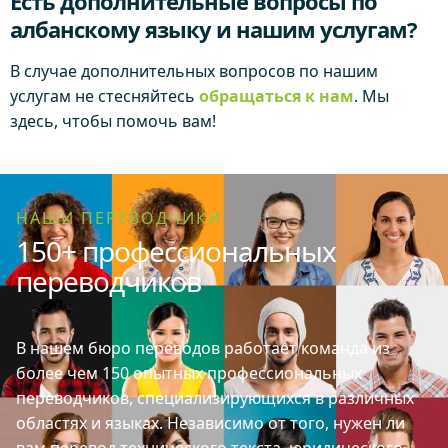
Есть дополнительные вопросы по
албанскому языку и нашим услугам?
В случае дополнительных вопросов по нашим
услугам не стесняйтесь
обращаться к нам
. Мы
здесь, чтобы помочь вам!
НАШИ ПЕРЕВОДЧИКИ
150+ профессиональных
переводчиков
В нашем бюро переводов работает команда из
более чем 150 опытных профессиональных
переводчиков, специализирующихся в различных
областях и языках. Независимо от того, нужен ли