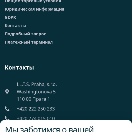
Общие торговые условия
Юридическая информация
GDPR
Контакты
Подробный запрос
Платежный терминал
Контакты
I.L.T.S. Praha, s.r.o.
Washingtonova 5
110 00 Прага 1
+420 222 250 233
+420 774 015 010
Мы заботимся о вашей
ilts@ilts.cz