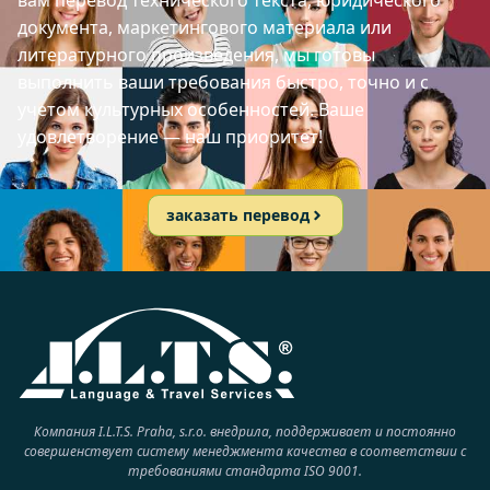
вам перевод технического текста, юридического
документа, маркетингового материала или
литературного произведения, мы готовы
выполнить ваши требования быстро, точно и с
учетом культурных особенностей. Ваше
удовлетворение — наш приоритет!
заказать перевод
Компания I.L.T.S. Praha, s.r.o. внедрила, поддерживает и постоянно
совершенствует систему менеджмента качества в соответствии с
требованиями стандарта ISO 9001.