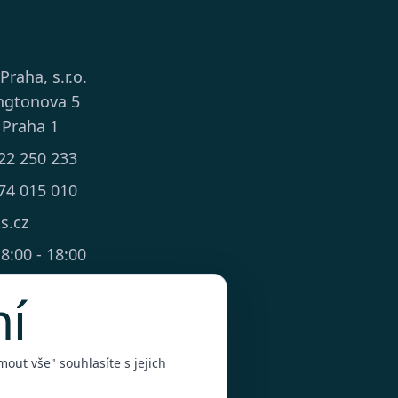
 Praha, s.r.o.
ngtonova 5
 Praha 1
22 250 233
74 015 010
ts.cz
8:00 - 18:00
mí
out vše" souhlasíte s jejich