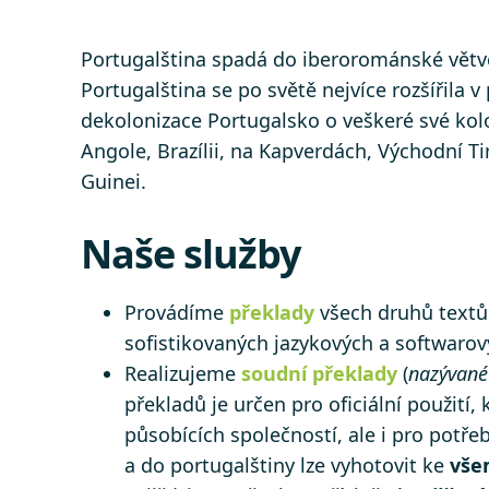
Portugalština spadá do iberorománské větve
Portugalština se po světě nejvíce rozšířila v
dekolonizace Portugalsko o veškeré své kolo
Angole, Brazílii, na Kapverdách, Východní
Guinei.
Naše služby
Provádíme
překlady
všech druhů textů 
sofistikovaných jazykových a softwarový
Realizujeme
soudní překlady
(
nazývané
překladů je určen pro oficiální použi
působících společností, ale i pro potře
a do portugalštiny lze vyhotovit ke
vše