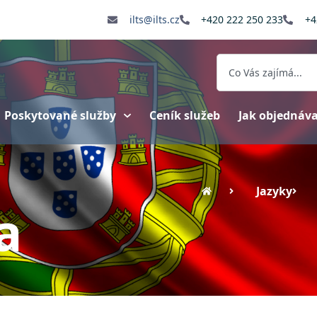
ilts@ilts.cz
+420 222 250 233
+4
Poskytované služby
Ceník služeb
Jak objednáv
Jazyky
a