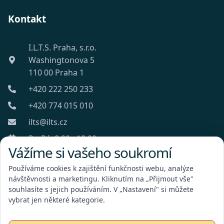
Kontakt
I.L.T.S. Praha, s.r.o.
Washingtonova 5
110 00 Praha 1
+420 222 250 233
+420 774 015 010
ilts@ilts.cz
Po-Pá: 8:00 - 18:00
Vážíme si vašeho soukromí
Používáme cookies k zajištění funkčnosti webu, analýze
návštěvnosti a marketingu. Kliknutím na „Přijmout vše"
souhlasíte s jejich používáním. V „Nastavení" si můžete
vybrat jen některé kategorie.