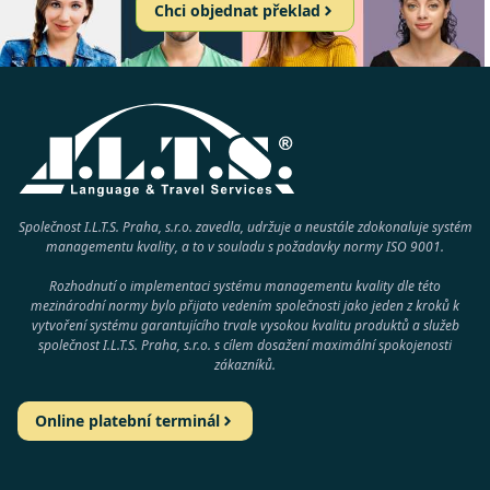
Chci objednat překlad
Společnost I.L.T.S. Praha, s.r.o. zavedla, udržuje a neustále zdokonaluje systém
managementu kvality, a to v souladu s požadavky normy
ISO 9001
.
Rozhodnutí o implementaci systému managementu kvality dle této
mezinárodní normy bylo přijato vedením společnosti jako jeden z kroků k
vytvoření systému garantujícího trvale vysokou kvalitu produktů a služeb
společnost
I.L.T.S. Praha, s.r.o.
s cílem dosažení maximální spokojenosti
zákazníků.
Online platební terminál