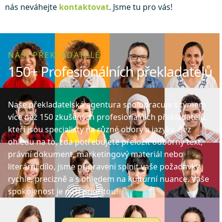
nás neváhejte
kontaktovat
. Jsme tu pro vás!
NAŠI PŘEKLADATELÉ
150+ Profesionálních překladatelů
Naše překladatelská agentura spolupracuje s týmem
více než 150 zkušených profesionálních překladatelů,
kteří jsou specialisty na různé obory a jazyky. Bez
ohledu na to, zda potřebujete přeložit odborný text,
právní dokument, marketingový materiál nebo
literární dílo, jsme připraveni splnit vaše požadavky
rychle, precizně a s ohledem na kulturní nuance. Vaše
spokojenost je naší prioritou!