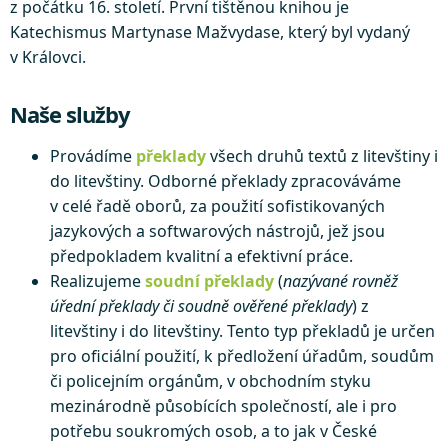
z počátku 16. století. První tištěnou knihou je
Katechismus Martynase Mažvydase, který byl vydaný
v Královci.
Naše služby
Provádíme
překlady
všech druhů textů z litevštiny i
do litevštiny. Odborné překlady zpracováváme
v celé řadě oborů, za použití sofistikovaných
jazykových a softwarových nástrojů, jež jsou
předpokladem kvalitní a efektivní práce.
Realizujeme
soudní překlady
(
nazývané rovněž
úřední překlady či soudně ověřené překlady
) z
litevštiny i do litevštiny. Tento typ překladů je určen
pro oficiální použití, k předložení úřadům, soudům
či policejním orgánům, v obchodním styku
mezinárodně působících společností, ale i pro
potřebu soukromých osob, a to jak v České