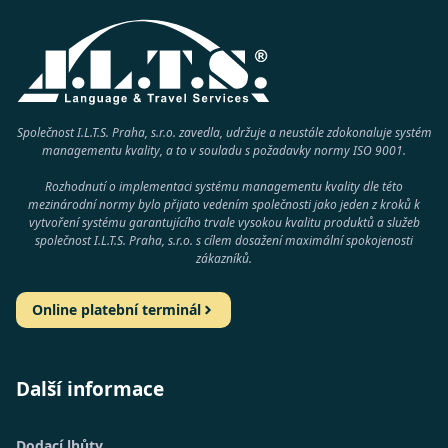
Společnost I.L.T.S. Praha, s.r.o. zavedla, udržuje a neustále zdokonaluje systém
managementu kvality, a to v souladu s požadavky normy
ISO 9001
.
Rozhodnutí o implementaci systému managementu kvality dle této
mezinárodní normy bylo přijato vedením společnosti jako jeden z kroků k
vytvoření systému garantujícího trvale vysokou kvalitu produktů a služeb
společnost
I.L.T.S. Praha, s.r.o.
s cílem dosažení maximální spokojenosti
zákazníků.
Online platební terminál
Další informace
Dodací lhůty