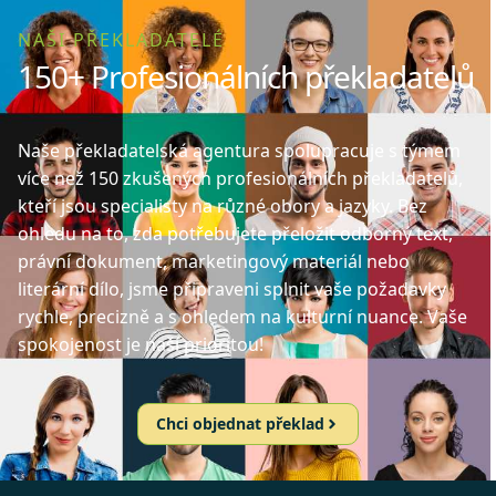
NAŠI PŘEKLADATELÉ
150+ Profesionálních překladatelů
Naše překladatelská agentura spolupracuje s týmem
více než 150 zkušených profesionálních překladatelů,
kteří jsou specialisty na různé obory a jazyky. Bez
ohledu na to, zda potřebujete přeložit odborný text,
právní dokument, marketingový materiál nebo
literární dílo, jsme připraveni splnit vaše požadavky
rychle, precizně a s ohledem na kulturní nuance. Vaše
spokojenost je naší prioritou!
Chci objednat překlad