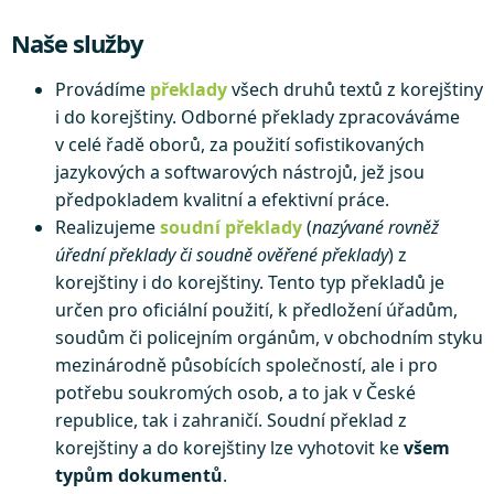
Naše služby
Provádíme
překlady
všech druhů textů z korejštiny
i do korejštiny. Odborné překlady zpracováváme
v celé řadě oborů, za použití sofistikovaných
jazykových a softwarových nástrojů, jež jsou
předpokladem kvalitní a efektivní práce.
Realizujeme
soudní překlady
(
nazývané rovněž
úřední překlady či soudně ověřené překlady
) z
korejštiny i do korejštiny. Tento typ překladů je
určen pro oficiální použití, k předložení úřadům,
soudům či policejním orgánům, v obchodním styku
mezinárodně působících společností, ale i pro
potřebu soukromých osob, a to jak v České
republice, tak i zahraničí. Soudní překlad z
korejštiny a do korejštiny lze vyhotovit ke
všem
typům dokumentů
.