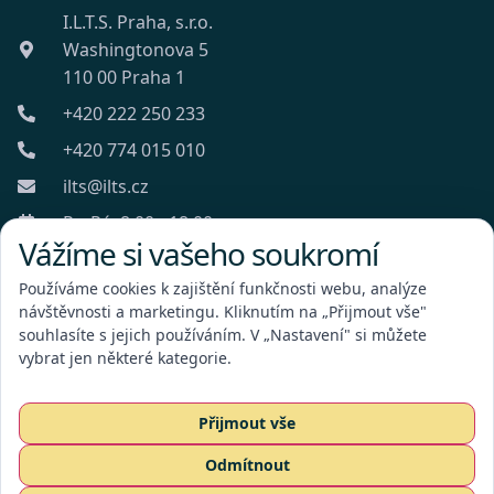
I.L.T.S. Praha, s.r.o.
Washingtonova 5
110 00 Praha 1
+420 222 250 233
+420 774 015 010
ilts@ilts.cz
Po-Pá: 8:00 - 18:00
Vážíme si vašeho soukromí
Používáme cookies k zajištění funkčnosti webu, analýze
návštěvnosti a marketingu. Kliknutím na „Přijmout vše"
souhlasíte s jejich používáním. V „Nastavení" si můžete
vybrat jen některé kategorie.
I.L.T.S. Praha, s.r.o.
Přijmout vše
Odmítnout