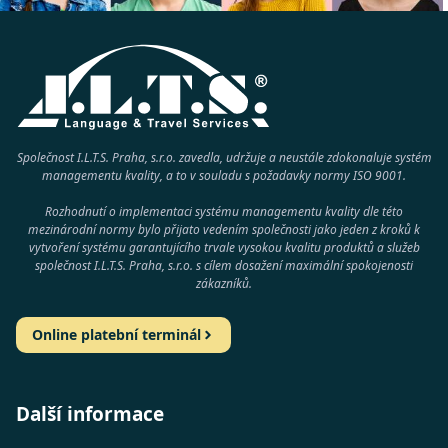
Společnost I.L.T.S. Praha, s.r.o. zavedla, udržuje a neustále zdokonaluje systém
managementu kvality, a to v souladu s požadavky normy
ISO 9001
.
Rozhodnutí o implementaci systému managementu kvality dle této
mezinárodní normy bylo přijato vedením společnosti jako jeden z kroků k
vytvoření systému garantujícího trvale vysokou kvalitu produktů a služeb
společnost
I.L.T.S. Praha, s.r.o.
s cílem dosažení maximální spokojenosti
zákazníků.
Online platební terminál
Další informace