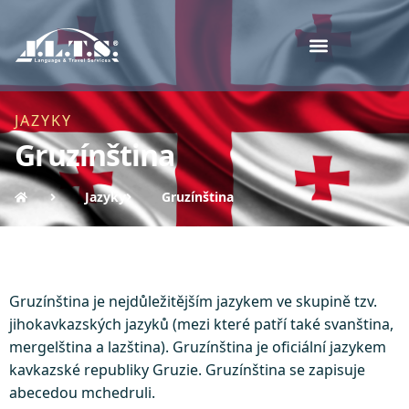
JAZYKY
Gruzínština
Jazyky
Gruzínština
Gruzínština je nejdůležitějším jazykem ve skupině tzv.
jihokavkazských jazyků (mezi které patří také svanština,
mergelština a lazština). Gruzínština je oficiální jazykem
kavkazské republiky Gruzie. Gruzínština se zapisuje
abecedou mchedruli.