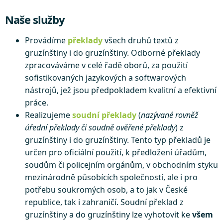
Naše služby
Provádíme
překlady
všech druhů textů z
gruzínštiny i do gruzínštiny. Odborné překlady
zpracováváme v celé řadě oborů, za použití
sofistikovaných jazykových a softwarových
nástrojů, jež jsou předpokladem kvalitní a efektivní
práce.
Realizujeme
soudní překlady
(
nazývané rovněž
úřední překlady či soudně ověřené překlady
) z
gruzínštiny i do gruzínštiny. Tento typ překladů je
určen pro oficiální použití, k předložení úřadům,
soudům či policejním orgánům, v obchodním styku
mezinárodně působících společností, ale i pro
potřebu soukromých osob, a to jak v České
republice, tak i zahraničí. Soudní překlad z
gruzínštiny a do gruzínštiny lze vyhotovit ke
všem