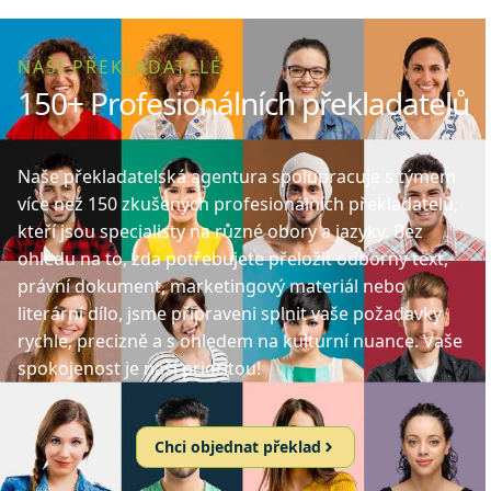
NAŠI PŘEKLADATELÉ
150+ Profesionálních překladatelů
Naše překladatelská agentura spolupracuje s týmem
více než 150 zkušených profesionálních překladatelů,
kteří jsou specialisty na různé obory a jazyky. Bez
ohledu na to, zda potřebujete přeložit odborný text,
právní dokument, marketingový materiál nebo
literární dílo, jsme připraveni splnit vaše požadavky
rychle, precizně a s ohledem na kulturní nuance. Vaše
spokojenost je naší prioritou!
Chci objednat překlad