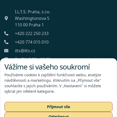
I.L.T.S. Praha, s.r.o.
Washingtonova 5
110 00 Praha 1
+420 222 250 233
+420 774 015 010
ilts@ilts.cz
Po-Pá: 8:00 - 18:00
Vážíme si vašeho soukromí
Používáme cookies k zajištění funkčnosti webu, analýze
návštěvnosti a marketingu. Kliknutím na „Přijmout vše"
souhlasíte s jejich používáním. V „Nastavení" si můžete
vybrat jen některé kategorie.
I.L.T.S. Praha, s.r.o.
Přijmout vše
Odmítnout