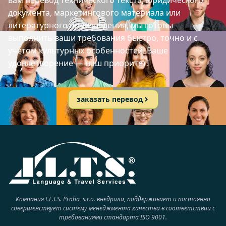
вам перевод технического текста, юридического
документа, маркетингового материала или
литературного произведения, мы готовы
выполнить ваши требования быстро, точно и с
учетом культурных особенностей. Ваше
удовлетворение — наш приоритет!
заказать перевод
Компания I.L.T.S. Praha, s.r.o. внедрила, поддерживает и постоянно
совершенствует систему менеджмента качества в соответствии с
требованиями стандарта ISO 9001.