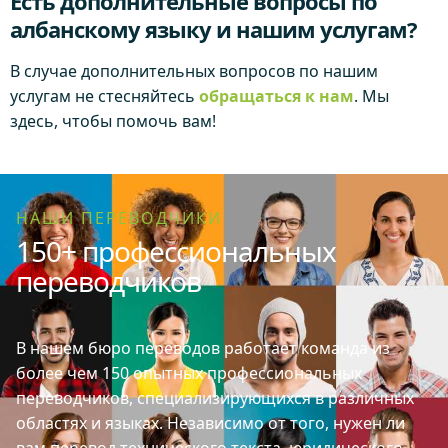
Есть дополнительные вопросы по
албанскому языку и нашим услугам?
В случае дополнительных вопросов по нашим
услугам не стесняйтесь
обращаться к нам
. Мы
здесь, чтобы помочь вам!
НАШИ ПЕРЕВОДЧИКИ
150+ профессиональных
переводчиков
В нашем бюро переводов работает команда из
более чем 150 опытных профессиональных
переводчиков, специализирующихся в различных
областях и языках. Независимо от того, нужен ли