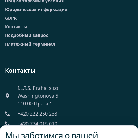
Общие торговые условия
Юридическая информация
GDPR
Контакты
Подробный запрос
Платежный терминал
Контакты
I.L.T.S. Praha, s.r.o.
Washingtonova 5
110 00 Прага 1
+420 222 250 233
+420 774 015 010
Мы заботимся о вашей
ilts@ilts.cz