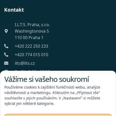
Kontakt
I.L.T.S. Praha, s.r.o.
Washingtonova 5
110 00 Praha 1
+420 222 250 233
+420 774 015 010
ilts@ilts.cz
Po-Pá: 8:00 - 18:00
Vážíme si vašeho soukromí
Používáme cookies k zajištění funkčnosti webu, analýze
návštěvnosti a marketingu. Kliknutím na „Přijmout vše"
souhlasíte s jejich používáním. V „Nastavení" si můžete
vybrat jen některé kategorie.