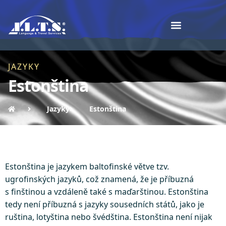
JAZYKY
Estonština
Jazyky
Estonština
Estonština je jazykem baltofinské větve tzv.
ugrofinských jazyků, což znamená, že je příbuzná
s finštinou a vzdáleně také s maďarštinou. Estonština
tedy není příbuzná s jazyky sousedních států, jako je
ruština, lotyština nebo švédština. Estonština není nijak