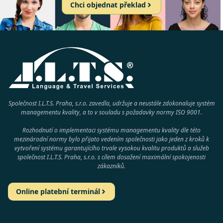
Chci objednat překlad
Společnost I.L.T.S. Praha, s.r.o. zavedla, udržuje a neustále zdokonaluje systém
managementu kvality, a to v souladu s požadavky normy
ISO 9001
.
Rozhodnutí o implementaci systému managementu kvality dle této
mezinárodní normy bylo přijato vedením společnosti jako jeden z kroků k
vytvoření systému garantujícího trvale vysokou kvalitu produktů a služeb
společnost
I.L.T.S. Praha, s.r.o.
s cílem dosažení maximální spokojenosti
zákazníků.
Online platební terminál