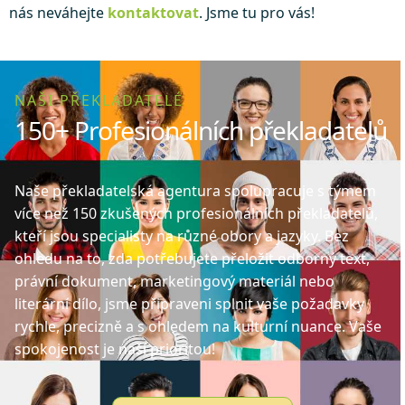
nás neváhejte
kontaktovat
. Jsme tu pro vás!
NAŠI PŘEKLADATELÉ
150+ Profesionálních překladatelů
Naše překladatelská agentura spolupracuje s týmem
více než 150 zkušených profesionálních překladatelů,
kteří jsou specialisty na různé obory a jazyky. Bez
ohledu na to, zda potřebujete přeložit odborný text,
právní dokument, marketingový materiál nebo
literární dílo, jsme připraveni splnit vaše požadavky
rychle, precizně a s ohledem na kulturní nuance. Vaše
spokojenost je naší prioritou!