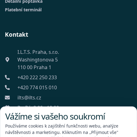
Detailní poptávka
Platební terminál
Kontakt
I.L.T.S. Praha, s.r.o.
Washingtonova 5
110 00 Praha 1
+420 222 250 233
+420 774 015 010
ilts@ilts.cz
Po-Pá: 8:00 - 18:00
Vážíme si vašeho soukromí
Používáme cookies k zajištění funkčnosti webu, analýze
návštěvnosti a marketingu. Kliknutím na „Přijmout vše"