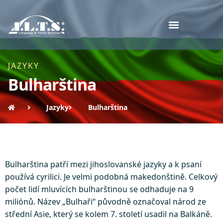
JAZYKY
Bulharština
Jazyky
Bulharština
Bulharština patří mezi jihoslovanské jazyky a k psaní
používá cyrilici. Je velmi podobná makedonštině. Celkový
počet lidí mluvících bulharštinou se odhaduje na 9
miliónů. Název „Bulhaři“ původně označoval národ ze
střední Asie, který se kolem 7. století usadil na Balkáně.