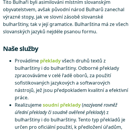
Tito Bulhaři byli asimilováni místním slovanským
obyvatelstvem, avšak původní národ Bulharů zanechal
výrazné stopy, jak ve slovní zásobě slovanské
bulharštiny, tak v její gramatice. Bulharština má ze všech
slovanských jazyků nejdéle psanou formu.
Naše služby
Provádíme
překlady
všech druhů textů z
bulharštiny i do bulharštiny. Odborné překlady
zpracováváme v celé řadě oborů, za použití
sofistikovaných jazykových a softwarových
nástrojů, jež jsou předpokladem kvalitní a efektivní
práce.
Realizujeme
soudní překlady
(
nazývané rovněž
úřední překlady či soudně ověřené překlady
) z
bulharštiny i do bulharštiny. Tento typ překladů je
určen pro oficiální použití, k předložení úřadům,