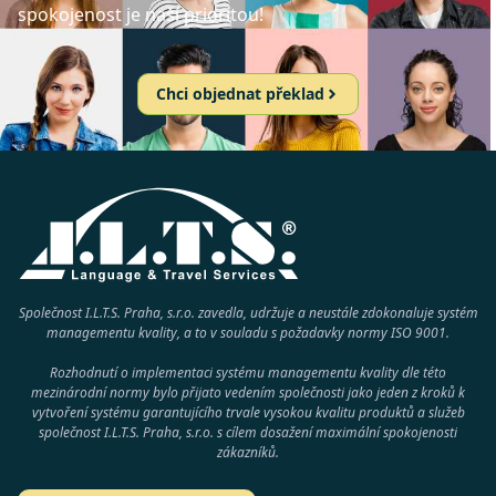
spokojenost je naší prioritou!
Chci objednat překlad
Společnost I.L.T.S. Praha, s.r.o. zavedla, udržuje a neustále zdokonaluje systém
managementu kvality, a to v souladu s požadavky normy
ISO 9001
.
Rozhodnutí o implementaci systému managementu kvality dle této
mezinárodní normy bylo přijato vedením společnosti jako jeden z kroků k
vytvoření systému garantujícího trvale vysokou kvalitu produktů a služeb
společnost
I.L.T.S. Praha, s.r.o.
s cílem dosažení maximální spokojenosti
zákazníků.