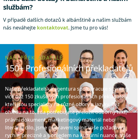
službám?
V případě dalších dotazů k albánštině a našim službám
nás neváhejte
kontaktovat
. Jsme tu pro vás!
NAŠI PŘEKLADATELÉ
150+ Profesionálních překladatelů
Naše překladatelská agentura spolupracuje s týmem
více než 150 zkušených profesionálních překladatelů,
kteří jsou specialisty na různé obory a jazyky. Bez
ohledu na to, zda potřebujete přeložit odborný text,
právní dokument, marketingový materiál nebo
literární dílo, jsme připraveni splnit vaše požadavky
rychle, precizně a s ohledem na kulturní nuance. Vaše