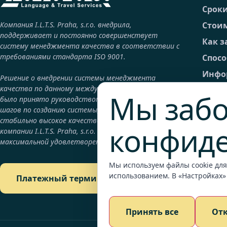
Срок
Компания I.L.T.S. Praha, s.r.o. внедрила,
Стоим
поддерживает и постоянно совершенствует
Как з
систему менеджмента качества в соответствии с
требованиями стандарта ISO 9001.
Спос
Инфор
Решение о внедрении системы менеджмента
качества по данному международному стандарту
FAQ –
Мы забо
было принято руководством компании как один из
Общие
шагов по созданию системы, гарантирующей
стабильно высокое качество продукции и услуг
Юрид
конфид
компании I.L.T.S. Praha, s.r.o. с целью достижения
GDPR
максимальной удовлетворенности клиентов..
Конт
Мы используем файлы cookie для
Подр
использованием. В «Настройках»
Платежный терминал
Плат
Принять все
От