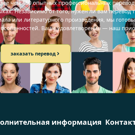
олее чем 150 опытных профессиональных перевод
ах. Независимо от того, нужен ли вам перевод т
иала или литературного произведения, мы готов
х особенностей. Ваше удовлетворение — наш прио
заказать перевод
олнительная информация
Контак