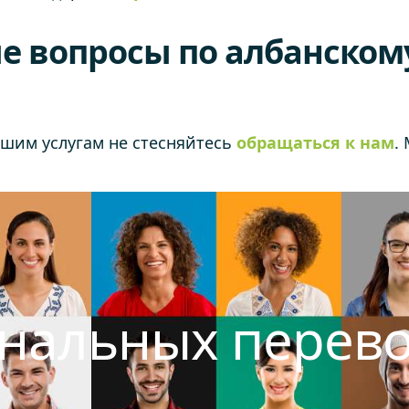
е вопросы по албанском
ашим услугам не стесняйтесь
обращаться к нам
.
ональных перев