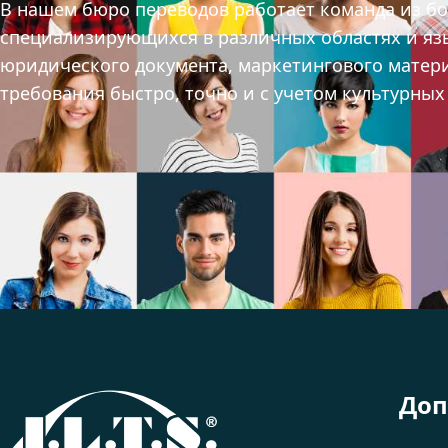
В нашем бюро переводов работает команда из б
специализирующихся в различных областях и язык
юридического документа, маркетингового матер
требования быстро, точно и с учетом культурны
Доп