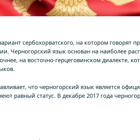
ариант сербохорватского, на котором говорят п
и. Черногорский язык основан на наиболее рас
точнее, на восточно-герцеговинском диалекте, ко
ыков.
навливает, что черногорский язык является офиц
еют равный статус. В декабре 2017 года черного