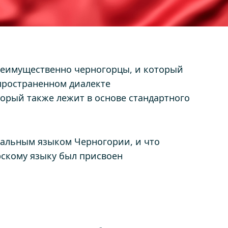
реимущественно черногорцы, и который
пространенном диалекте
торый также лежит в основе стандартного
иальным языком Черногории, и что
рскому языку был присвоен