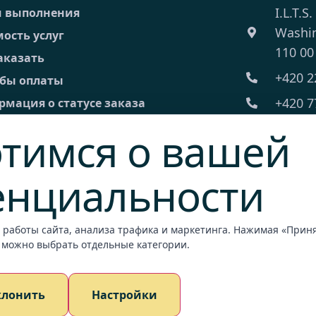
I.L.T.S.
и выполнения
Washi
ость услуг
110 00
аказать
+420 2
обы оплаты
+420 7
мация о статусе заказа
 Часто задаваемые вопросы
ilts@il
тимся о вашей
 торговые условия
Пн-Пт:
ическая информация
енциальности
акты
 работы сайта, анализа трафика и маркетинга. Нажимая «Принят
обный запрос
 можно выбрать отдельные категории.
ежный терминал
клонить
Настройки