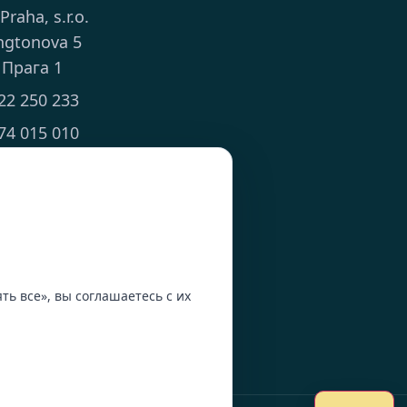
 Praha, s.r.o.
ngtonova 5
 Прага 1
22 250 233
74 015 010
ts.cz
 8:00 - 18:00
ь все», вы соглашаетесь с их