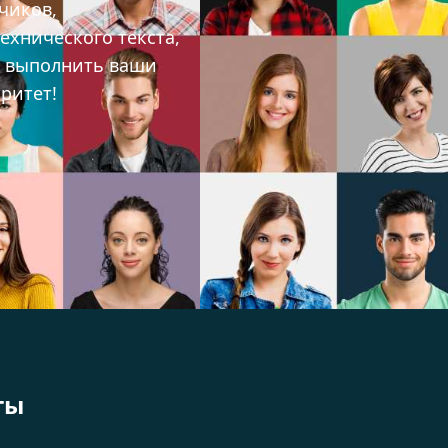
чиков,
ехнического текста,
ы выполнить ваши
ритет!
ты