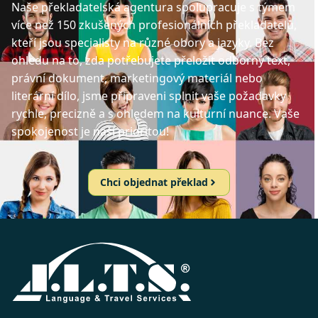
Naše překladatelská agentura spolupracuje s týmem
více než 150 zkušených profesionálních překladatelů,
kteří jsou specialisty na různé obory a jazyky. Bez
ohledu na to, zda potřebujete přeložit odborný text,
právní dokument, marketingový materiál nebo
literární dílo, jsme připraveni splnit vaše požadavky
rychle, precizně a s ohledem na kulturní nuance. Vaše
spokojenost je naší prioritou!
Chci objednat překlad