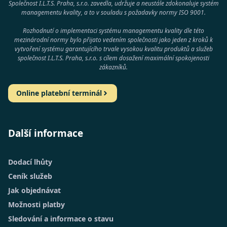
Společnost I.L.T.S. Praha, s.r.o. zavedla, udržuje a neustále zdokonaluje systém
managementu kvality, a to v souladu s požadavky normy
ISO 9001
.
Rozhodnutí o implementaci systému managementu kvality dle této
mezinárodní normy bylo přijato vedením společnosti jako jeden z kroků k
vytvoření systému garantujícího trvale vysokou kvalitu produktů a služeb
společnost
I.L.T.S. Praha, s.r.o.
s cílem dosažení maximální spokojenosti
zákazníků.
Online platební terminál
Další informace
Dodací lhůty
Ceník služeb
Jak objednávat
Možnosti platby
Sledování a informace o stavu