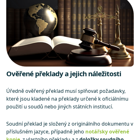
Ověřené překlady a jejich náležitosti
Úředně ověřený překlad musí splňovat požadavky,
které jsou kladené na překlady určené k oficiálnímu
použití u soudů nebo jiných státních institucí.
Soudní překlad je složený z originálního dokumentu v
příslušném jazyce, případně jeho
notářsky ověřené
kopie
, z vlastního překladu a z
doložky soudního