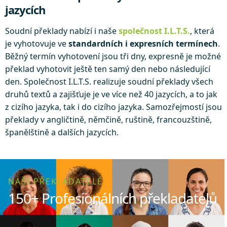
jazycích
Soudní překlady nabízí i naše
společnost I.L.T.S.
, která
je vyhotovuje ve
standardních i expresních termínech
.
Běžný termín vyhotovení jsou tři dny, expresně je možné
překlad vyhotovit ještě ten samý den nebo následující
den. Společnost I.L.T.S. realizuje soudní překlady všech
druhů textů a zajišťuje je ve více než 40 jazycích, a to jak
z cizího jazyka, tak i do cizího jazyka. Samozřejmostí jsou
překlady v angličtině, němčině, ruštině, francouzštině,
španělštině a dalších jazycích.
NAŠI PŘEKLADATELÉ
150+ Profesionálních překladatelů