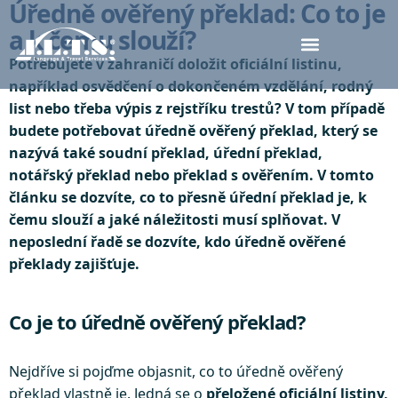
Úředně ověřený překlad: Co to je
a k čemu slouží?
Potřebujete v zahraničí doložit oficiální listinu,
například osvědčení o dokončeném vzdělání, rodný
list nebo třeba výpis z rejstříku trestů? V tom případě
budete potřebovat úředně ověřený překlad, který se
nazývá také soudní překlad, úřední překlad,
notářský překlad nebo překlad s ověřením. V tomto
článku se dozvíte, co to přesně úřední překlad je, k
čemu slouží a jaké náležitosti musí splňovat. V
neposlední řadě se dozvíte, kdo úředně ověřené
překlady zajišťuje.
Co je to úředně ověřený překlad?
Nejdříve si pojďme objasnit, co to úředně ověřený
překlad vlastně je. Jedná se o
přeložené oficiální listiny,