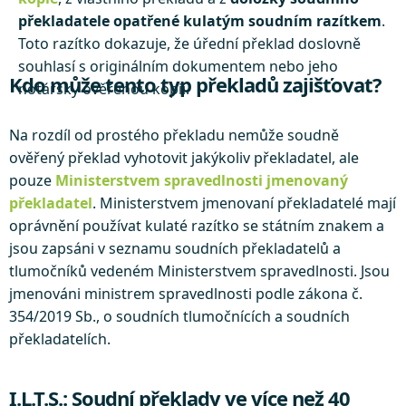
překladatele opatřené kulatým soudním razítkem
.
Toto razítko dokazuje, že úřední překlad doslovně
souhlasí s originálním dokumentem nebo jeho
Kdo může tento typ překladů zajišťovat?
notářsky ověřenou kopií.
Na rozdíl od prostého překladu nemůže soudně
ověřený překlad vyhotovit jakýkoliv překladatel, ale
pouze
Ministerstvem spravedlnosti jmenovaný
překladatel
. Ministerstvem jmenovaní překladatelé mají
oprávnění používat kulaté razítko se státním znakem a
jsou zapsáni v seznamu soudních překladatelů a
tlumočníků vedeném Ministerstvem spravedlnosti. Jsou
jmenováni ministrem spravedlnosti podle zákona č.
354/2019 Sb., o soudních tlumočnících a soudních
překladatelích.
I.L.T.S.: Soudní překlady ve více než 40