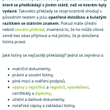
které se předkládají v jiném státě, než ve kterém byly
vydané
. Takovéto překlady se stoprocentně shodují s
původním textem a jsou
opatřené doložkou a kulatým
razítkem se státním znakem
. Pokud máte úřední
neboli
soudní překlad
, znamená to, že ho může cílová
země bez obav přijmout a má jistotu, že je doložená
listina pravá.
Jaké listiny se nejčastěji překládají? Jedná se zejména o:
matriční dokumenty,
právní a soudní listiny,
plné moci a ověření podpisů,
výpisy z rejstříků
a
registrů
,
vysvědčení
,
certifikáty a
diplomy
,
účetní a daňové dokumenty,
notářské zápisy a zakládací listiny,