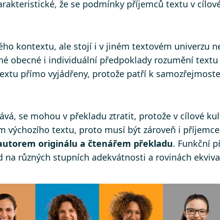
arakteristické, že se podmínky příjemců textu v cílo
ho kontextu, ale stojí i v jiném textovém univerzu n
išné obecné i individuální předpoklady rozumění textu
textu přímo vyjádřeny, protože patří k samozřejmost
lává, se mohou v překladu ztratit, protože v cílové k
em výchozího textu, proto musí být zároveň i příjemce
autorem originálu a čtenářem překladu
. Funkční p
ad na různých stupních adekvátnosti a rovinách ekviva