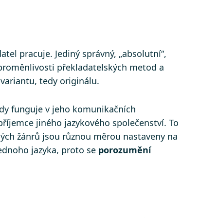
tel pracuje. Jediný správný, „absolutní“,
m proměnlivosti překladatelských metod a
ariantu, tedy originálu.
tedy funguje v jeho komunikačních
příjemce jiného jazykového společenství. To
zných žánrů jsou různou měrou nastaveny na
ednoho jazyka, proto se
porozumění