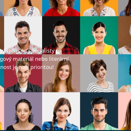
ů
kteří jsou specialisty na
gový materiál nebo literární
ost je naší prioritou!