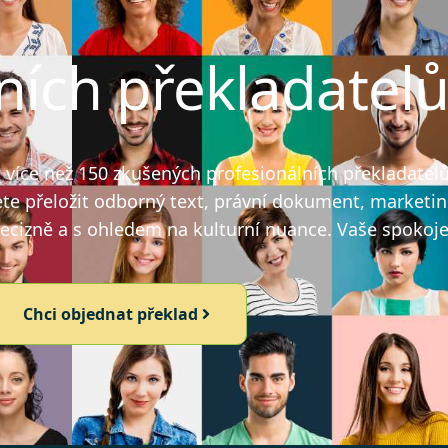
ních překladatel
íce než 150 zkušených profesionálních překladatelů, 
ete přeložit odborný text, právní dokument, marketin
recizně a s ohledem na kulturní nuance. Vaše spokojen
Chci objednat překlad