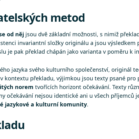
atelských metod
se od něj
jsou dvě základní možnosti, s nimiž překlada
xistenci invariantní složky originálu a jsou výsledke
 je pak překlad chápán jako varianta v poměru k inv
ého jazyka svého kulturního společenství, originál 
v kontextu překladu, výjimkou jsou texty psané pro 
čitých norem
tvořících horizont očekávání. Texty rů
y očekávání nejsou identické ani u všech příjemců j
né jazykové a kulturní komunity
.
kladu