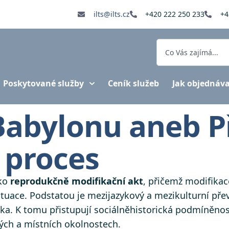
ilts@ilts.cz
+420 222 250 233
+4
Poskytované služby
Ceník služeb
Jak objednáv
Babylonu aneb P
 proces
ako
reprodukčně modifikační akt
, přičemž modifika
ituace. Podstatou je mezijazykový a mezikulturní p
iska. K tomu přistupují sociálněhistorická podmíněno
vých a místních okolnostech.