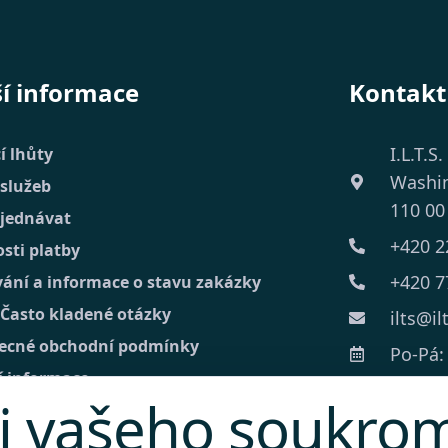
ší informace
Kontakt
I.L.T.S.
í lhůty
Washi
 služeb
110 00
bjednávat
+420 2
sti platby
+420 7
vání a informace o stavu zakázky
 Často kladené otázky
ilts@il
ecné obchodní podmínky
Po-Pá: 
í informace
i vašeho soukro
kt