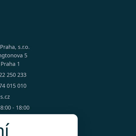
 Praha, s.r.o.
ngtonova 5
 Praha 1
22 250 233
74 015 010
ts.cz
8:00 - 18:00
mí