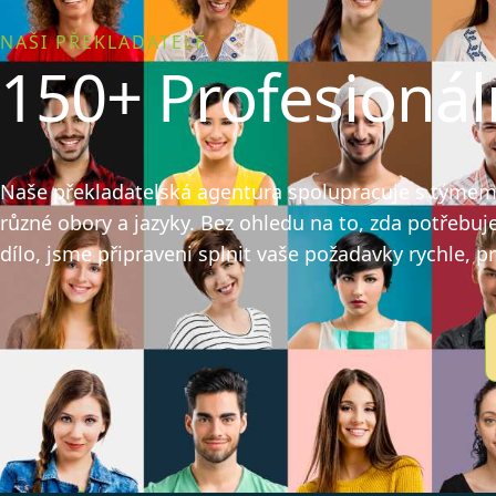
NAŠI PŘEKLADATELÉ
150+ Profesionál
Naše překladatelská agentura spolupracuje s týmem v
různé obory a jazyky. Bez ohledu na to, zda potřebuj
dílo, jsme připraveni splnit vaše požadavky rychle, p