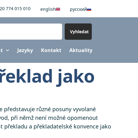
20 774 015 010
english
pусский
Vyhledat
at
Jazyky
Kontakt
Aktuality
řeklad jako
ce představuje různé posuny vyvolané
řevod, při němž není možné opomenout
st překladu a překladatelské konvence jako