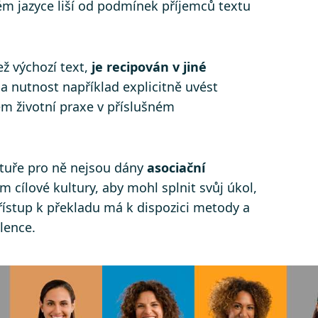
vém jazyce liší od podmínek příjemců textu
ež výchozí text,
je recipován v jiné
 a nutnost například explicitně uvést
em životní praxe v příslušném
ultuře pro ně nejsou dány
asociační
m cílové kultury, aby mohl splnit svůj úkol,
řístup k překladu má k dispozici metody a
lence.