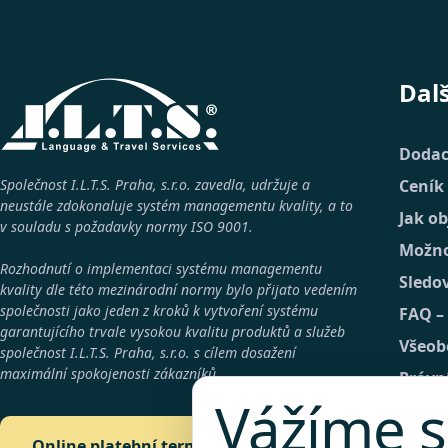
Dal
Dodac
Společnost I.L.T.S. Praha, s.r.o. zavedla, udržuje a
Ceník
neustále zdokonaluje systém managementu kvality, a to
Jak o
v souladu s požadavky normy
ISO 9001
.
Možno
Rozhodnutí o implementaci systému managementu
Sledo
kvality dle této mezinárodní normy bylo přijato vedením
společnosti jako jeden z kroků k vytvoření systému
FAQ –
garantujícího trvale vysokou kvalitu produktů a služeb
Všeob
společnost
I.L.T.S. Praha, s.r.o.
s cílem dosažení
maximální spokojenosti zákazníků.
Právn
Vážíme s
GDPR
Konta
Online platební terminál