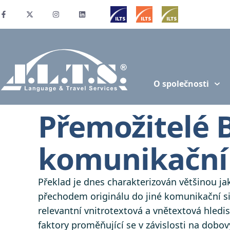
O společnosti
Přemožitelé 
komunikační
Překlad je dnes charakterizován většinou j
přechodem originálu do jiné komunikační s
relevantní vnitrotextová a vnětextová hled
faktory proměňující se v závislosti na dobo