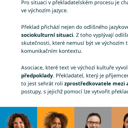
Pro situaci v překladatelském procesu je ch
ve výchozím jazyce.
Překlad přichází nejen do odlišného jazykové
sociokulturní situaci
. Z toho vyplývají odl
skutečnosti, které nemusí být ve výchozím 
komunikačním kontextu.
Asociace, které text ve výchozí kultuře vyvo
předpoklady
. Překladatel, který je příjemc
to jest sehrát roli
zprostředkovatele mezi 
postupy, s jejichž pomocí lze vytvořit překl