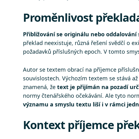
Proměnlivost překlad
Přibližování se originálu nebo oddalování 
překlad neexistuje, různá řešení svědčí o e
požadavků příslušných epoch. V tomto smyslu
Autor se textem obrací na příjemce příslušn
souvislostech. Výchozím textem se stává až 
znamená, že
text je přijímán na pozadí ur
normy čtenářského očekávání. Ale tyto norm
významu a smyslu textu liší i v rámci jed
Kontext příjemce pře