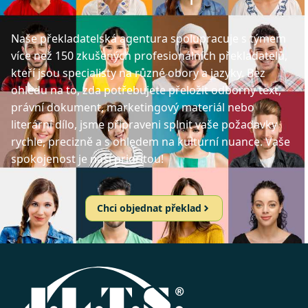
Naše překladatelská agentura spolupracuje s týmem
více než 150 zkušených profesionálních překladatelů,
kteří jsou specialisty na různé obory a jazyky. Bez
ohledu na to, zda potřebujete přeložit odborný text,
právní dokument, marketingový materiál nebo
literární dílo, jsme připraveni splnit vaše požadavky
rychle, precizně a s ohledem na kulturní nuance. Vaše
spokojenost je naší prioritou!
Chci objednat překlad