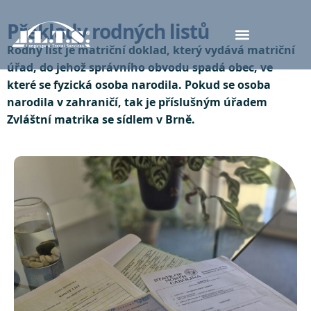
Překlady rodných listů
Rodný list je matriční doklad, který vydává matriční
úřad, do jehož správního obvodu spadá obec, ve
které se fyzická osoba narodila. Pokud se osoba
narodila v
zahraničí, tak je příslušným úřadem
Zvláštní matrika se sídlem v Brně.