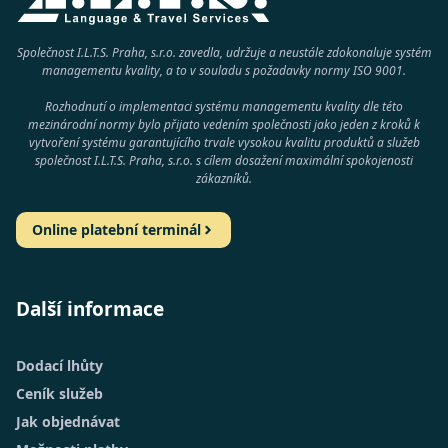
Společnost I.L.T.S. Praha, s.r.o. zavedla, udržuje a neustále zdokonaluje systém
managementu kvality, a to v souladu s požadavky normy
ISO 9001
.
Rozhodnutí o implementaci systému managementu kvality dle této
mezinárodní normy bylo přijato vedením společnosti jako jeden z kroků k
vytvoření systému garantujícího trvale vysokou kvalitu produktů a služeb
společnost
I.L.T.S. Praha, s.r.o.
s cílem dosažení maximální spokojenosti
zákazníků.
Online platební terminál
Další informace
Dodací lhůty
Ceník služeb
Jak objednávat