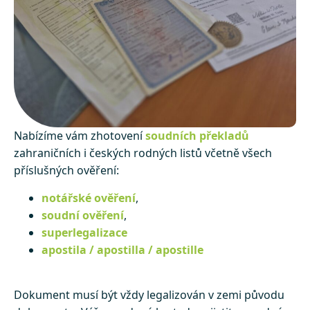
Nabízíme vám zhotovení
soudních překladů
zahraničních i českých rodných listů včetně všech
příslušných ověření:
notářské ověření
,
soudní ověření
,
superlegalizace
apostila / apostilla / apostille
Dokument musí být vždy legalizován v zemi původu