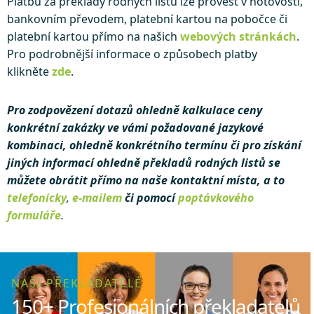
Platbu za překlady rodných listů lze provést v hotovosti,
bankovním převodem, platební kartou na pobočce či
platební kartou přímo na našich
webových stránkách
.
Pro podrobnější informace o způsobech platby
klikněte
zde
.
Pro zodpovězení dotazů ohledně kalkulace ceny
konkrétní zakázky ve vámi požadované jazykové
kombinaci, ohledně konkrétního termínu či pro získání
jiných informací ohledně překladů rodných listů se
můžete obrátit přímo na naše kontaktní místa, a to
telefonicky
,
e-mailem
či pomocí
poptávkového
formuláře
.
NAŠI PŘEKLADATELÉ
150+ Profesionálních překladatelů