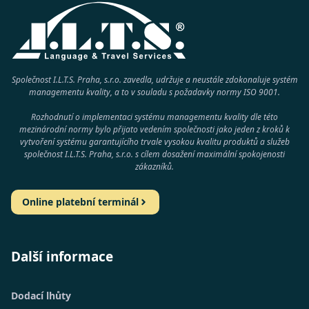
Společnost I.L.T.S. Praha, s.r.o. zavedla, udržuje a neustále zdokonaluje systém
managementu kvality, a to v souladu s požadavky normy
ISO 9001
.
Rozhodnutí o implementaci systému managementu kvality dle této
mezinárodní normy bylo přijato vedením společnosti jako jeden z kroků k
vytvoření systému garantujícího trvale vysokou kvalitu produktů a služeb
společnost
I.L.T.S. Praha, s.r.o.
s cílem dosažení maximální spokojenosti
zákazníků.
Online platební terminál
Další informace
Dodací lhůty