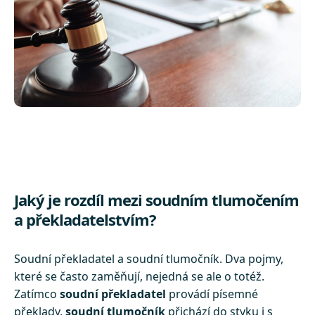
Jaký je rozdíl mezi soudním tlumočením
a překladatelstvím?
Soudní překladatel a soudní tlumočník. Dva pojmy,
které se často zaměňují, nejedná se ale o totéž.
Zatímco
soudní překladatel
provádí písemné
překlady,
soudní tlumočník
přichází do styku i s