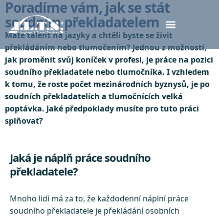
Poradíme vám, jak se stát
soudním překladatelem
Máte talent na jazyky a chtěli byste se živit
překládáním nebo tlumočením? Jednou z možností,
jak proměnit svůj koníček v profesi, je práce na pozici
soudního překladatele nebo tlumočníka. I vzhledem
k tomu, že roste počet mezinárodních byznysů, je po
soudních překladatelích a tlumočnících velká
poptávka. Jaké předpoklady musíte pro tuto práci
splňovat?
Jaká je náplň práce soudního
překladatele?
Mnoho lidí má za to, že každodenní náplní práce
soudního překladatele je překládání osobních