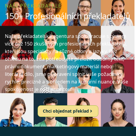
NAŠI PŘEKLADATELÉ
150+ Profesionálních překladatelů
Naše překladatelská agentura spolupracuje s týmem
více než 150 zkušených profesionálních překladatelů,
kteří jsou specialisty na různé obory a jazyky. Bez
ohledu na to, zda potřebujete přeložit odborný text,
právní dokument, marketingový materiál nebo
literární dílo, jsme připraveni splnit vaše požadavky
rychle, precizně a s ohledem na kulturní nuance. Vaše
spokojenost je naší prioritou!
Chci objednat překlad