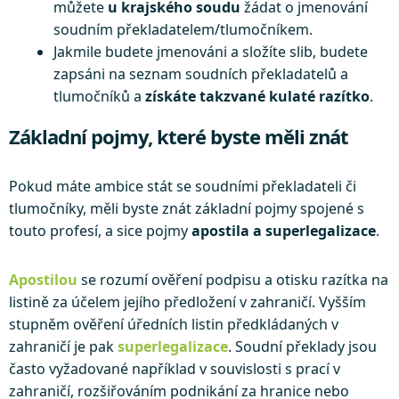
můžete
u krajského soudu
žádat o jmenování
soudním překladatelem/tlumočníkem.
Jakmile budete jmenováni a složíte slib, budete
zapsáni na seznam soudních překladatelů a
tlumočníků a
získáte takzvané kulaté razítko
.
Základní pojmy, které byste měli znát
Pokud máte ambice stát se soudními překladateli či
tlumočníky, měli byste znát základní pojmy spojené s
touto profesí, a sice pojmy
apostila a superlegalizace
.
Apostilou
se rozumí ověření podpisu a otisku razítka na
listině za účelem jejího předložení v zahraničí. Vyšším
stupněm ověření úředních listin předkládaných v
zahraničí je pak
superlegalizace
. Soudní překlady jsou
často vyžadované například v souvislosti s prací v
zahraničí, rozšiřováním podnikání za hranice nebo