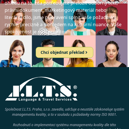
ohledu na to, zda potřebujete přeložit odborný text,
právní dokument, marketingový materiál nebo
literární dílo, jsme připraveni splnit vaše požadavky
rychle, precizně a s ohledem na kulturní nuance. Vaše
spokojenost je naší prioritou!
Chci objednat překlad
Společnost I.L.T.S. Praha, s.r.o. zavedla, udržuje a neustále zdokonaluje systém
managementu kvality, a to v souladu s požadavky normy
ISO 9001
.
Rozhodnutí o implementaci systému managementu kvality dle této