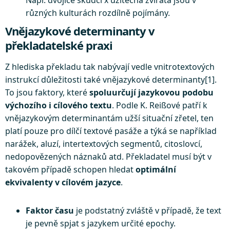
Např. dvojice škůdci x užitečná zvířata jsou v
různých kulturách rozdílně pojímány.
Vnějazykové determinanty v
překladatelské praxi
Z hlediska překladu tak nabývají vedle vnitrotextových
instrukcí důležitosti také vnějazykové determinanty[1].
To jsou faktory, které
spoluurčují jazykovou podobu
výchozího i cílového textu
. Podle K. Reißové patří k
vnějazykovým determinantám užší situační zřetel, ten
platí pouze pro dílčí textové pasáže a týká se například
narážek, aluzí, intertextových segmentů, citoslovcí,
nedopovězených náznaků atd. Překladatel musí být v
takovém případě schopen hledat
optimální
ekvivalenty v cílovém jazyce
.
Faktor času
je podstatný zvláště v případě, že text
je pevně spjat s jazykem určité epochy.