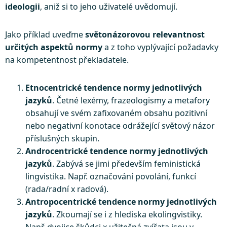
ideologii
, aniž si to jeho uživatelé uvědomují.
Jako příklad uveďme
světonázorovou relevantnost
určitých aspektů normy
a z toho vyplývající požadavky
na kompetentnost překladatele.
Etnocentrické tendence normy jednotlivých
jazyků
. Četné lexémy, frazeologismy a metafory
obsahují ve svém zafixovaném obsahu pozitivní
nebo negativní konotace odrážející světový názor
příslušných skupin.
Androcentrické tendence normy jednotlivých
jazyků
. Zabývá se jimi především feministická
lingvistika. Např. označování povolání, funkcí
(rada/radní x radová).
Antropocentrické tendence normy jednotlivých
jazyků
. Zkoumají se i z hlediska ekolingvistiky.