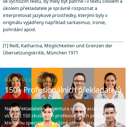
ve výchozím textu, by měly být patrné i v textu cílovém a
úkolem překladatele je správně rozpoznat a
interpretovat jazykové prostředky, kterými byly v
originálu vyjádřeny například sarkasmus, ironie,
pohrdání apod.
[1] Reiß, Katharina, Möglichkeiten und Grenzen der
Übersetzungskritik, München 1971
NAŠI PŘEKLADATELÉ
150+ Profesionálních překladatelů
Naše překladatelská agentura spolupracuje s týmem
více než 150 zkušených profesionálních překladatelů,
kteří jsou specialisty na různé obory a jazyky. Bez