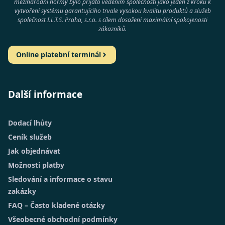
mezinárodní normy bylo přijato vedením společnosti jako jeden z kroků k
vytvoření systému garantujícího trvale vysokou kvalitu produktů a služeb
společnost
I.L.T.S. Praha, s.r.o.
s cílem dosažení maximální spokojenosti
zákazníků.
Online platební terminál
Další informace
Dodací lhůty
Ceník služeb
Jak objednávat
Možnosti platby
Sledování a informace o stavu
zakázky
FAQ – Často kladené otázky
Všeobecné obchodní podmínky