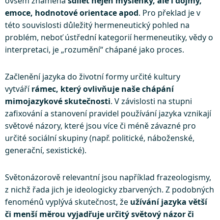
ovšem znamená
sdílet nejen myšlenky, ale i dojmy,
emoce, hodnotové orientace apod
. Pro překlad je v
této souvislosti důležitý hermeneutický pohled na
problém, neboť ústřední kategorií hermeneutiky, vědy o
interpretaci, je „rozumění“ chápané jako proces.
Začlenění jazyka do životní formy určité kultury
vytváří
rámec, který ovlivňuje naše chápání
mimojazykové skutečnosti
. V závislosti na stupni
zafixování a stanovení pravidel používání jazyka vznikají
světové názory, které jsou více či méně závazné pro
určité sociální skupiny (např. politické, náboženské,
generační, sexistické).
Světonázorově relevantní jsou například frazeologismy,
z nichž řada jich je ideologicky zbarvených. Z podobných
fenoménů vyplývá skutečnost, že
užívání jazyka větší
či menší měrou vyjadřuje určitý světový názor či