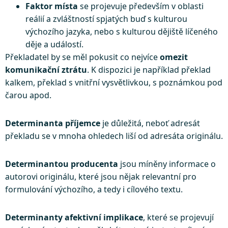
Faktor místa
se projevuje především v oblasti
reálií a zvláštností spjatých buď s kulturou
výchozího jazyka, nebo s kulturou dějiště líčeného
děje a událostí.
Překladatel by se měl pokusit co nejvíce
omezit
komunikační ztrátu
. K dispozici je například překlad
kalkem, překlad s vnitřní vysvětlivkou, s poznámkou pod
čarou apod.
Determinanta příjemce
je důležitá, neboť adresát
překladu se v mnoha ohledech liší od adresáta originálu.
Determinantou producenta
jsou míněny informace o
autorovi originálu, které jsou nějak relevantní pro
formulování výchozího, a tedy i cílového textu.
Determinanty afektivní implikace
, které se projevují