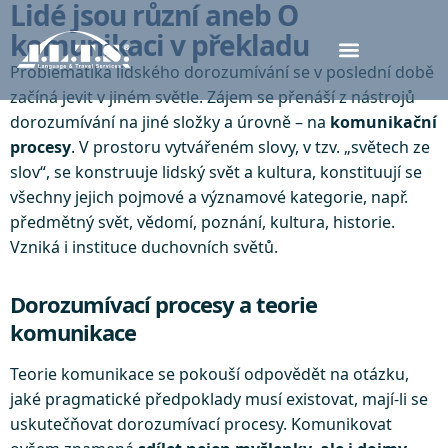
Lidé jsou různí aneb O
komunikaci v překladu
Problematika lidského dorozumívání se v poslední době
začíná jevit v jiném světle. Zájem se přenáší z nástrojů
dorozumívání na jiné složky a úrovně – na
komunikační
procesy
. V prostoru vytvářeném slovy, v tzv. „světech ze
slov“, se konstruuje lidský svět a kultura, konstituují se
všechny jejich pojmové a významové kategorie, např.
předmětný svět, vědomí, poznání, kultura, historie.
Vzniká i instituce duchovních světů.
Dorozumívací procesy a teorie
komunikace
Teorie komunikace se pokouší odpovědět na otázku,
jaké pragmatické předpoklady musí existovat, mají-li se
uskutečňovat dorozumívací procesy. Komunikovat