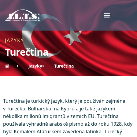
JAZYKY
Turečtina
Jazyky
Turečtina
Turečtina je turkický jazyk, který je používán zejména
v Turecku, Bulharsku, na Kypru a je také jazykem
několika milionů imigrantů v zemích EU. Turečtina
používala výhradně arabské písmo až do roku 1928, kdy
byla Kemalem Atatürkem zavedena latinka. Turecký