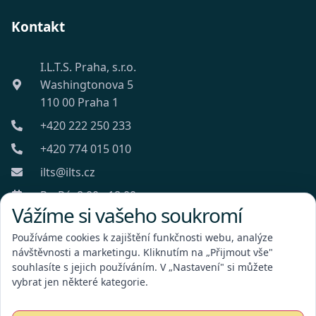
Kontakt
I.L.T.S. Praha, s.r.o.
Washingtonova 5
110 00 Praha 1
+420 222 250 233
+420 774 015 010
ilts@ilts.cz
Po-Pá: 8:00 - 18:00
Vážíme si vašeho soukromí
Používáme cookies k zajištění funkčnosti webu, analýze
návštěvnosti a marketingu. Kliknutím na „Přijmout vše"
souhlasíte s jejich používáním. V „Nastavení" si můžete
vybrat jen některé kategorie.