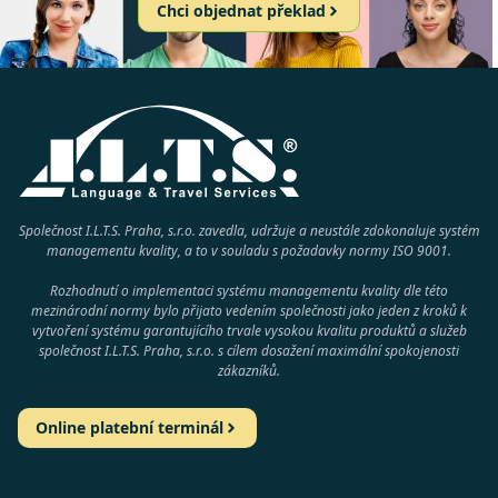
Chci objednat překlad
Společnost I.L.T.S. Praha, s.r.o. zavedla, udržuje a neustále zdokonaluje systém
managementu kvality, a to v souladu s požadavky normy
ISO 9001
.
Rozhodnutí o implementaci systému managementu kvality dle této
mezinárodní normy bylo přijato vedením společnosti jako jeden z kroků k
vytvoření systému garantujícího trvale vysokou kvalitu produktů a služeb
společnost
I.L.T.S. Praha, s.r.o.
s cílem dosažení maximální spokojenosti
zákazníků.
Online platební terminál