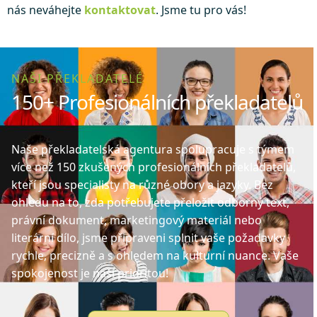
nás neváhejte
kontaktovat
. Jsme tu pro vás!
NAŠI PŘEKLADATELÉ
150+ Profesionálních překladatelů
Naše překladatelská agentura spolupracuje s týmem
více než 150 zkušených profesionálních překladatelů,
kteří jsou specialisty na různé obory a jazyky. Bez
ohledu na to, zda potřebujete přeložit odborný text,
právní dokument, marketingový materiál nebo
literární dílo, jsme připraveni splnit vaše požadavky
rychle, precizně a s ohledem na kulturní nuance. Vaše
spokojenost je naší prioritou!