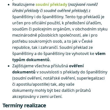
Realizujeme
soudní překlady
(
nazývané rovněž
úřední překlady či soudně ověřené překlady
) z
španělštiny i do španělštiny. Tento typ překladů je
určen pro oficiální použití, k předložení úřadům,
soudům či policejním orgánům, v obchodním styku
mezinárodně působících společností, ale i pro
potřebu soukromých osob, a to jak v České
republice, tak i zahraničí. Soudní překlad ze
španělštiny a do španělštiny lze vyhotovit ke
všem
typům dokumentů
.
Zajišťujeme všechna příslušná
ověření
dokumentů
v souvislosti s překlady do španělštiny
(soudní ověření, notářské ověření, superlegalizaci
či apostilu/apostille) tak, aby vaše
dokumenty mohly být bez dalších průtahů
akceptovány v zemi určení.
Termíny realizace