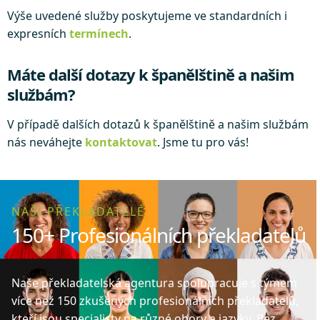
Výše uvedené služby poskytujeme ve standardních i
expresních
termínech
.
Máte další dotazy k španělštině a našim
službám?
V případě dalších dotazů k španělštině a našim službám
nás neváhejte
kontaktovat
. Jsme tu pro vás!
NAŠI PŘEKLADATELÉ
150+ Profesionálních překladatelů
Naše překladatelská agentura spolupracuje s týmem
více než 150 zkušených profesionálních překladatelů,
kteří jsou specialisty na různé obory a jazyky. Bez