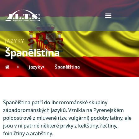
JAZYKY
Španělština
Jazyky
Španělština
Španělština patří do iberorománské skupiny
západorománských jazyků. Vznikla na Pyrenejském
poloostrově z mluvené (tzv. vulgární) podoby latiny, ale
jsou v ní patrné některé prvky z keltštiny, řečtiny,
foiničtiny a arabštiny.