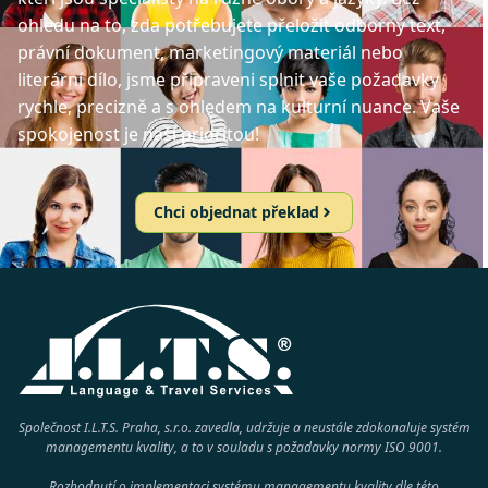
ohledu na to, zda potřebujete přeložit odborný text,
právní dokument, marketingový materiál nebo
literární dílo, jsme připraveni splnit vaše požadavky
rychle, precizně a s ohledem na kulturní nuance. Vaše
spokojenost je naší prioritou!
Chci objednat překlad
Společnost I.L.T.S. Praha, s.r.o. zavedla, udržuje a neustále zdokonaluje systém
managementu kvality, a to v souladu s požadavky normy
ISO 9001
.
Rozhodnutí o implementaci systému managementu kvality dle této