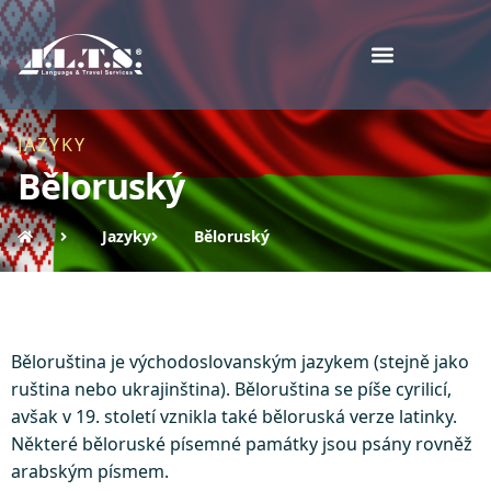
JAZYKY
Běloruský
Jazyky
Běloruský
Běloruština je východoslovanským jazykem (stejně jako
ruština nebo ukrajinština). Běloruština se píše cyrilicí,
avšak v 19. století vznikla také běloruská verze latinky.
Některé běloruské písemné památky jsou psány rovněž
arabským písmem.