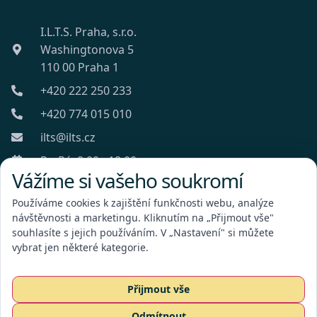
I.L.T.S. Praha, s.r.o.
Washingtonova 5
110 00 Praha 1
+420 222 250 233
+420 774 015 010
ilts@ilts.cz
Po-Pá: 8:00 - 18:00
Vážíme si vašeho soukromí
Používáme cookies k zajištění funkčnosti webu, analýze
návštěvnosti a marketingu. Kliknutím na „Přijmout vše"
souhlasíte s jejich používáním. V „Nastavení" si můžete
vybrat jen některé kategorie.
I.L.T.S. Praha, s.r.o.
Přijmout vše
Odmítnout