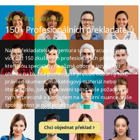
NAŠI PŘEKLADATELÉ
150+ Profesionálních překladatelů
Naše překladatelská agentura spolupracuje s týmem
více než 150 zkušených profesionálních překladatelů,
kteří jsou specialisty na různé obory a jazyky. Bez
ohledu na to, zda potřebujete přeložit odborný text,
právní dokument, marketingový materiál nebo
literární dílo, jsme připraveni splnit vaše požadavky
rychle, precizně a s ohledem na kulturní nuance. Vaše
spokojenost je naší prioritou!
Chci objednat překlad