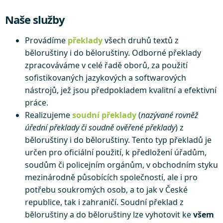
Naše služby
Provádíme
překlady
všech druhů textů z
běloruštiny i do běloruštiny. Odborné překlady
zpracováváme v celé řadě oborů, za použití
sofistikovaných jazykových a softwarových
nástrojů, jež jsou předpokladem kvalitní a efektivní
práce.
Realizujeme
soudní překlady
(
nazývané rovněž
úřední překlady či soudně ověřené překlady
) z
běloruštiny i do běloruštiny. Tento typ překladů je
určen pro oficiální použití, k předložení úřadům,
soudům či policejním orgánům, v obchodním styku
mezinárodně působících společností, ale i pro
potřebu soukromých osob, a to jak v České
republice, tak i zahraničí. Soudní překlad z
běloruštiny a do běloruštiny lze vyhotovit ke
všem