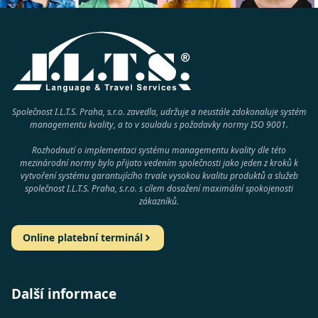
Společnost I.L.T.S. Praha, s.r.o. zavedla, udržuje a neustále zdokonaluje systém
managementu kvality, a to v souladu s požadavky normy
ISO 9001
.
Rozhodnutí o implementaci systému managementu kvality dle této
mezinárodní normy bylo přijato vedením společnosti jako jeden z kroků k
vytvoření systému garantujícího trvale vysokou kvalitu produktů a služeb
společnost
I.L.T.S. Praha, s.r.o.
s cílem dosažení maximální spokojenosti
zákazníků.
Online platební terminál
Další informace