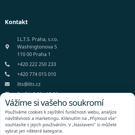
Kontakt
I.L.T.S. Praha, s.r.o.
Washingtonova 5
110 00 Praha 1
+420 222 250 233
+420 774 015 010
ilts@ilts.cz
Po-Pá: 8:00 - 18:00
Vážíme si vašeho soukromí
Používáme cookies k zajištění funkčnosti webu, analýze
návštěvnosti a marketingu. Kliknutím na „Přijmout vše"
souhlasíte s jejich používáním. V „Nastavení" si můžete
vybrat jen některé kategorie.