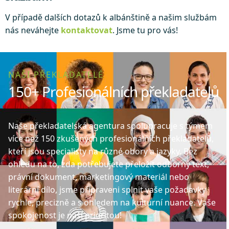
V případě dalších dotazů k albánštině a našim službám
nás neváhejte
kontaktovat
. Jsme tu pro vás!
NAŠI PŘEKLADATELÉ
150+ Profesionálních překladatelů
Naše překladatelská agentura spolupracuje s týmem
více než 150 zkušených profesionálních překladatelů,
kteří jsou specialisty na různé obory a jazyky. Bez
ohledu na to, zda potřebujete přeložit odborný text,
právní dokument, marketingový materiál nebo
literární dílo, jsme připraveni splnit vaše požadavky
rychle, precizně a s ohledem na kulturní nuance. Vaše
spokojenost je naší prioritou!