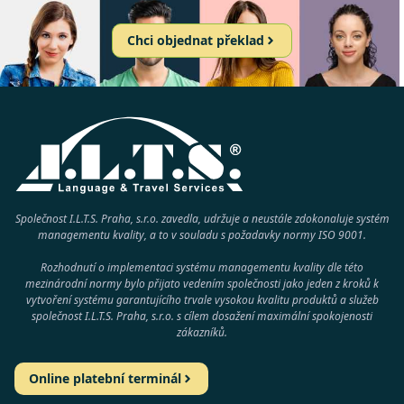
Chci objednat překlad
Společnost I.L.T.S. Praha, s.r.o. zavedla, udržuje a neustále zdokonaluje systém
managementu kvality, a to v souladu s požadavky normy
ISO 9001
.
Rozhodnutí o implementaci systému managementu kvality dle této
mezinárodní normy bylo přijato vedením společnosti jako jeden z kroků k
vytvoření systému garantujícího trvale vysokou kvalitu produktů a služeb
společnost
I.L.T.S. Praha, s.r.o.
s cílem dosažení maximální spokojenosti
zákazníků.
Online platební terminál