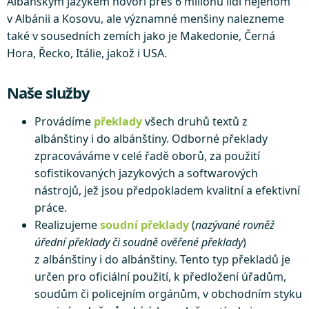
Albánským jazykem hovoří přes 6 milionů lidí nejenom
v Albánii a Kosovu, ale významné menšiny nalezneme
také v sousedních zemích jako je Makedonie, Černá
Hora, Řecko, Itálie, jakož i USA.
Naše služby
Provádíme
překlady
všech druhů textů z
albánštiny i do albánštiny. Odborné překlady
zpracováváme v celé řadě oborů, za použití
sofistikovaných jazykových a softwarových
nástrojů, jež jsou předpokladem kvalitní a efektivní
práce.
Realizujeme
soudní překlady
(
nazývané rovněž
úřední překlady či soudně ověřené překlady
)
z albánštiny i do albánštiny. Tento typ překladů je
určen pro oficiální použití, k předložení úřadům,
soudům či policejním orgánům, v obchodním styku