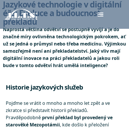
Jazykové technologie v digitální
éře: Evoluce a budoucnost
překladů
Naprostá většina odvětví se postupně vyvíjí a je do
značné míry ovlivněna technologickým pokrokem, ať
už se jedná o průmysl nebo třeba medicínu. Výjimkou
samozřejmě není ani překladatelství. Jaký vliv mají
digitální inovace na práci překladatelů a jakou roli
bude v tomto odvětví hrát umělá inteligence?
Historie jazykových služeb
Pojďme se vrátit o mnoho a mnoho let zpět a ve
zkratce si představit historii překladů.
Pravděpodobně
první překlad byl provedený ve
starověké Mezopotámii
, kde došlo k přeložení