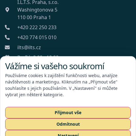
I.L.T.S. Praha, s.r.o.
Washingtonova 5
110 00 Praha 1
+420 222 250 233
+420 774 015 010
ilts@ilts.cz
Po-Pá: 8:00 - 18:00
Vážíme si vašeho soukromí
Používáme cookies k zajištění funkčnosti webu, analýze
návštěvnosti a marketingu. Kliknutím na „Přijmout vše"
souhlasíte s jejich používáním. V „Nastavení" si můžete
vybrat jen některé kategorie.
I.L.T.S. Praha, s.r.o.
Přijmout vše
Odmítnout
Poptat službu
Nastavení
CZ
EN
RU