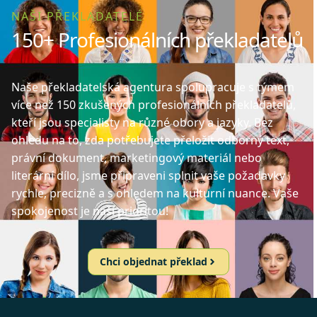
NAŠI PŘEKLADATELÉ
150+ Profesionálních překladatelů
Naše překladatelská agentura spolupracuje s týmem
více než 150 zkušených profesionálních překladatelů,
kteří jsou specialisty na různé obory a jazyky. Bez
ohledu na to, zda potřebujete přeložit odborný text,
právní dokument, marketingový materiál nebo
literární dílo, jsme připraveni splnit vaše požadavky
rychle, precizně a s ohledem na kulturní nuance. Vaše
spokojenost je naší prioritou!
Chci objednat překlad