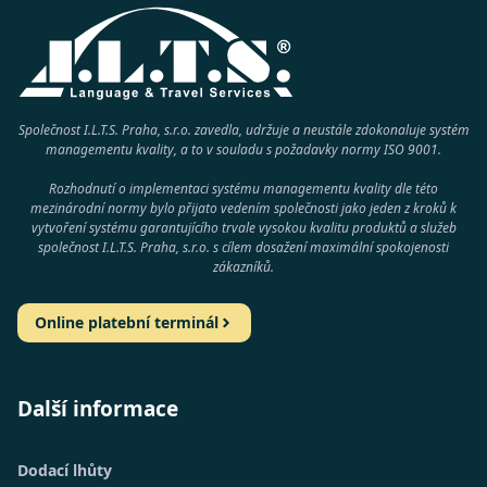
Společnost I.L.T.S. Praha, s.r.o. zavedla, udržuje a neustále zdokonaluje systém
managementu kvality, a to v souladu s požadavky normy
ISO 9001
.
Rozhodnutí o implementaci systému managementu kvality dle této
mezinárodní normy bylo přijato vedením společnosti jako jeden z kroků k
vytvoření systému garantujícího trvale vysokou kvalitu produktů a služeb
společnost
I.L.T.S. Praha, s.r.o.
s cílem dosažení maximální spokojenosti
zákazníků.
Online platební terminál
Další informace
Dodací lhůty