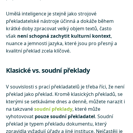
Umělá inteligence je stejně jako strojové
překladatelské nástroje účinná a dokáže během
krátké doby zpracovat velký objem textů, často
však
není schopná zachytit kulturní kontext
,
nuance a jemnosti jazyka, které jsou pro přesný a
kvalitní překlad zcela klíčové.
Klasické vs. soudní překlady
V souvislosti s prací překladatelů je třeba říci, že není
překlad jako překlad. Kromě klasických překladů, se
kterými se setkáváme dnes a denně, můžete narazit i
na takzvané
soudní překlady
, které může
vyhotovovat
pouze soudní překladatel
. Soudní
překlad je typem překladu dokumentu, který
zpravidla vyžadují úřady a jiné instituce. Nejčastěji je