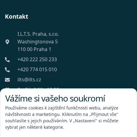
Kontakt
I.L.T.S. Praha, s.r.o.
Washingtonova 5
110 00 Praha 1
+420 222 250 233
+420 774 015 010
ilts@ilts.cz
Po-Pá: 8:00 - 18:00
Vážíme si vašeho soukromí
Používáme cookies k zajištění funkčnosti webu, analýze
návštěvnosti a marketingu. Kliknutím na „Přijmout vše"
souhlasíte s jejich používáním. V „Nastavení" si můžete
vybrat jen některé kategorie.