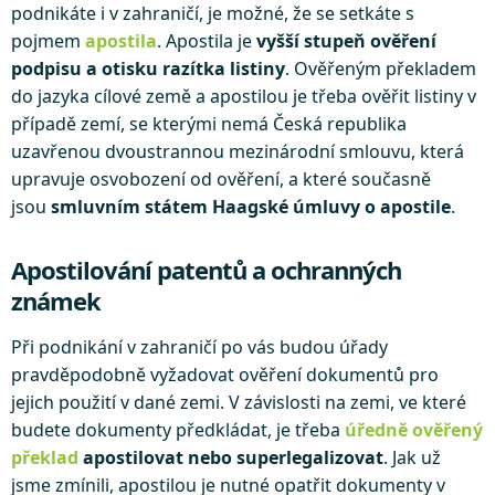
podnikáte i v zahraničí, je možné, že se setkáte s
pojmem
apostila
. Apostila je
vyšší stupeň ověření
podpisu a otisku razítka listiny
. Ověřeným překladem
do jazyka cílové země a apostilou je třeba ověřit listiny v
případě zemí, se kterými nemá Česká republika
uzavřenou dvoustrannou mezinárodní smlouvu, která
upravuje osvobození od ověření, a které současně
jsou
smluvním státem Haagské úmluvy o apostile
.
Apostilování patentů a ochranných
známek
Při podnikání v zahraničí po vás budou úřady
pravděpodobně vyžadovat ověření dokumentů pro
jejich použití v dané zemi. V závislosti na zemi, ve které
budete dokumenty předkládat, je třeba
úředně ověřený
překlad
apostilovat nebo superlegalizovat
. Jak už
jsme zmínili, apostilou je nutné opatřit dokumenty v