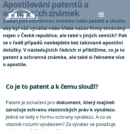
Apostilování patentů a
ochranných známek
Získali jste ochrannou známku nebo patent a chcete,
aby byl váš vynález nebo třeba název firmy chráněný
nejen v České republice, ale také v jiných zemích? Pak
se v řadě případů neobejdete bez takzvané apostilní
doložky. V následujících řádcích si přiblížíme, co je to
patent a ochranná známka, ale také si řekneme více
o apostile.
Co je to patent a k čemu slouží?
Patent je označení pro
dokument, který majiteli
zaručuje ochranu vlastnických práv k vynálezu
.
Jedná se tedy o formu ochrany vynálezu. A co se
vlastně rozumí vynálezem? Za vynález se považuje