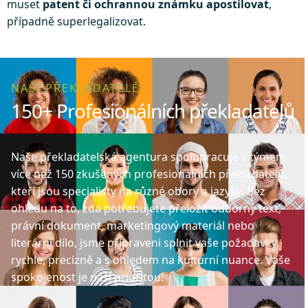
muset
patent či ochrannou známku apostilovat
,
případně superlegalizovat.
NAŠI PŘEKLADATELÉ
150+ Profesionálních překladatelů
Naše překladatelská agentura spolupracuje s týmem
více než 150 zkušených profesionálních překladatelů,
kteří jsou specialisty na různé obory a jazyky. Bez
ohledu na to, zda potřebujete přeložit odborný text,
právní dokument, marketingový materiál nebo
literární dílo, jsme připraveni splnit vaše požadavky
rychle, precizně a s ohledem na kulturní nuance. Vaše
spokojenost je naší prioritou!