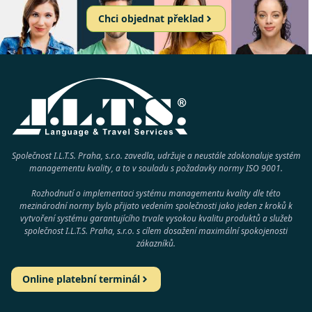
Chci objednat překlad
Společnost I.L.T.S. Praha, s.r.o. zavedla, udržuje a neustále zdokonaluje systém
managementu kvality, a to v souladu s požadavky normy
ISO 9001
.
Rozhodnutí o implementaci systému managementu kvality dle této
mezinárodní normy bylo přijato vedením společnosti jako jeden z kroků k
vytvoření systému garantujícího trvale vysokou kvalitu produktů a služeb
společnost
I.L.T.S. Praha, s.r.o.
s cílem dosažení maximální spokojenosti
zákazníků.
Online platební terminál