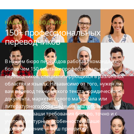
НАШИ ПЕРЕВОДЧИКИ
150+ профессиональных
переводчиков
В нашем бюро переводов работает команда из
более чем 150 опытных профессиональных
переводчиков, специализирующихся в различных
областях и языках. Независимо от того, нужен ли
вам перевод технического текста, юридического
документа, маркетингового материала или
литературного произведения, мы готовы
выполнить ваши требования быстро, точно и с
учетом культурных особенностей. Ваше
удовлетворение — наш приоритет!