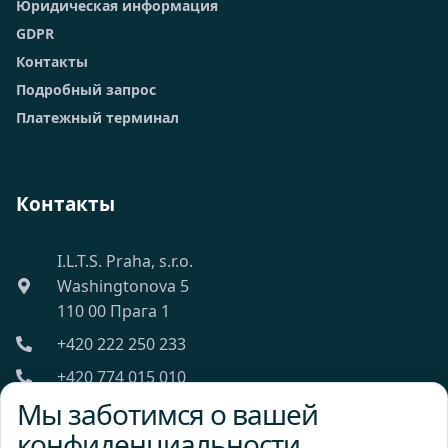
Юридическая информация
GDPR
Контакты
Подробный запрос
Платежный терминал
Контакты
I.L.T.S. Praha, s.r.o.
Washingtonova 5
110 00 Прага 1
+420 222 250 233
+420 774 015 010
Мы заботимся о вашей
ilts@ilts.cz
конфиденциальности
Пн-Пт: 8:00 - 18:00