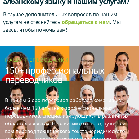
албанскому языку и нашим услугам?
В случае дополнительных вопросов по нашим
услугам не стесняйтесь
обращаться к нам
. Мы
здесь, чтобы помочь вам!
НАШИ ПЕРЕВОДЧИКИ
150+ профессиональных
переводчиков
В нашем бюро переводов работает команда из
более чем 150 опытных профессиональных
переводчиков, специализирующихся в различных
областях и языках. Независимо от того, нужен ли
вам перевод технического текста, юридического