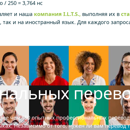
 / 250 = 3,764 нс
вляет и наша
компания I.L.T.S.,
выполняя их в
ст
а, так и на иностранный язык. Для каждого запро
ональных перев
олее чем 150 опытных профессиональных перевод
ах. Независимо от того, нужен ли вам перевод т