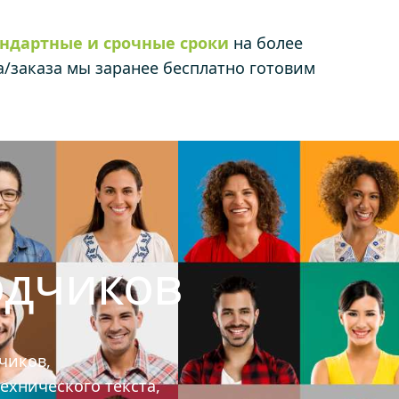
андартные и срочные сроки
на более
са/заказа мы заранее бесплатно готовим
одчиков
чиков,
ехнического текста,