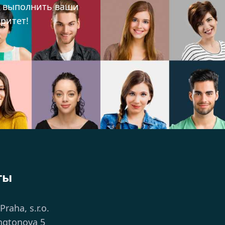
ы выполнить ваши
ритет!
ты
 Praha, s.r.o.
ngtonova 5