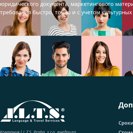
юридического документа, маркетингового матер
требования быстро, точно и с учетом культурны
Доп
Срок
Компания I.L.T.S. Praha, s.r.o. внедрила,
Стоим