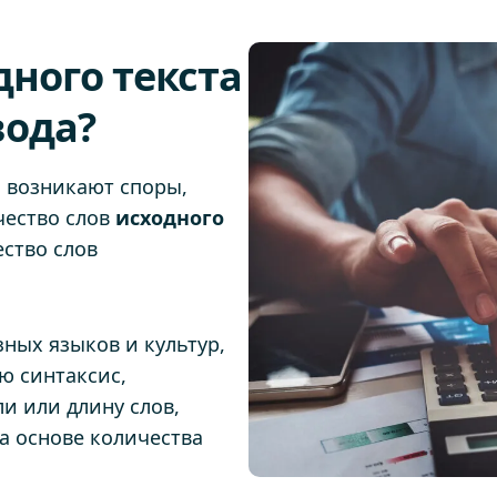
ного текста
вода?
а возникают споры,
чество слов
исходного
ство слов
ных языков и культур,
ю синтаксис,
и или длину слов,
а основе количества