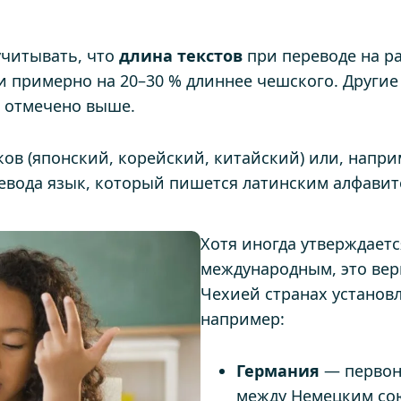
учитывать, что
длина текстов
при переводе на р
 примерно на 20–30 % длиннее чешского. Другие 
о отмечено выше.
ов (японский, корейский, китайский) или, напри
ревода язык, который пишется латинским алфавит
Хотя иногда утверждаетс
международным, это вер
Чехией странах установ
например:
Германия
— первон
между Немецким со