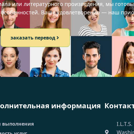
иала или литературного произведения, мы готов
х особенностей. Ваше удовлетворение — наш прио
заказать перевод
олнительная информация
Контак
I.L.T.S.
и выполнения
Washi
ость услуг