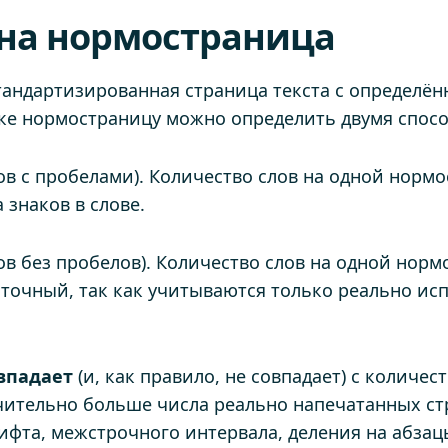
на нормостраница
тандартизированная страница текста с определён
ике нормостраницу можно определить двумя спосо
ов с пробелами). Количество слов на одной нормо
 знаков в слове.
ов без пробелов). Количество слов на одной норм
е точный, так как учитываются только реально ис
впадает
(и, как правило, не совпадает) с количе
чительно больше числа реально напечатанных стр
фта, межстрочного интервала, деления на абзацы