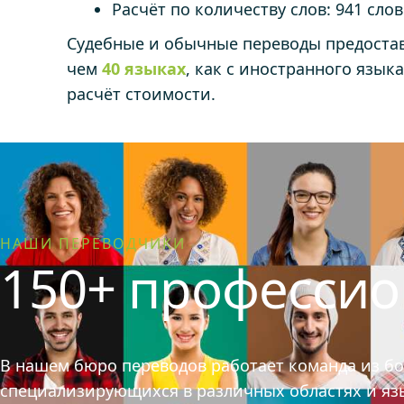
Расчёт по количеству слов: 941 слово
Судебные и обычные переводы предоста
чем
40 языках
, как с иностранного язык
расчёт стоимости.
НАШИ ПЕРЕВОДЧИКИ
150+ професси
В нашем бюро переводов работает команда из б
специализирующихся в различных областях и язык