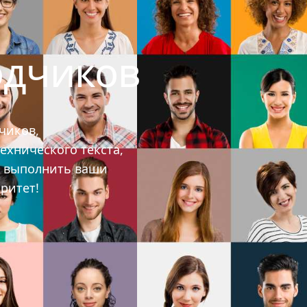
одчиков
чиков,
ехнического текста,
ы выполнить ваши
ритет!