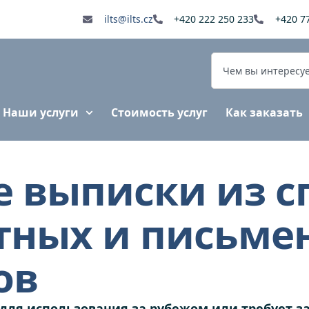
ilts@ilts.cz
+420 222 250 233
+420 7
Наши услуги
Стоимость услуг
Как заказать
 выписки из с
стных и письме
ов
для использования за рубежом или требует з