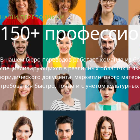
НАШИ ПЕРЕВОДЧИКИ
150+ професси
В нашем бюро переводов работает команда из б
специализирующихся в различных областях и язык
юридического документа, маркетингового матер
требования быстро, точно и с учетом культурны