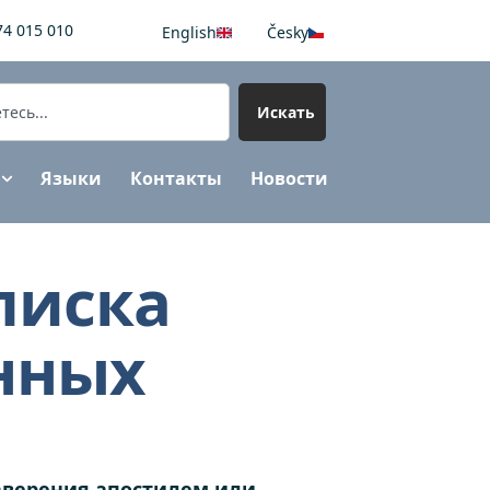
74 015 010
English
Česky
Искать
Языки
Контакты
Новости
писка
нных
аверения апостилем или