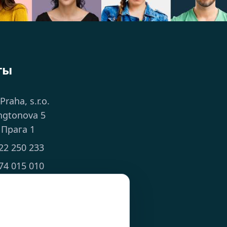
ты
 Praha, s.r.o.
ngtonova 5
 Прага 1
22 250 233
74 015 010
ts.cz
 8:00 - 18:00