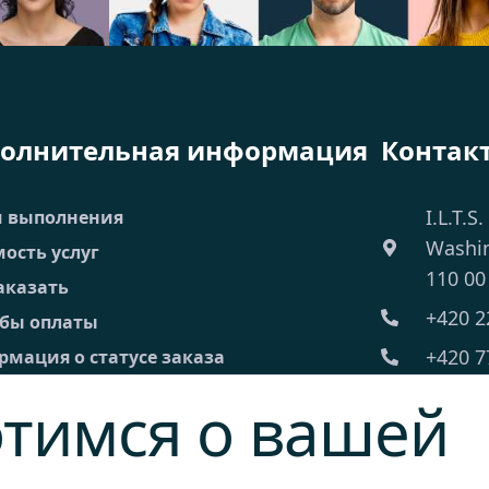
олнительная информация
Контак
I.L.T.S.
и выполнения
Washi
ость услуг
110 00
аказать
+420 2
обы оплаты
+420 7
мация о статусе заказа
 Часто задаваемые вопросы
ilts@il
тимся о вашей
 торговые условия
Пн-Пт:
ическая информация