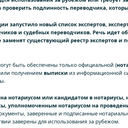
а проверить подлинность переводчика, котор
ии запустило новый список экспертов, экспер
дчиков и судебных переводчиков. Речь идет 
е заменят существующий реестр экспертов и п
могут быть обеспечены только официальной (
нот
е или получением
выписки
из информационной си
ы.
ена нотариусом или кандидатом в нотариусы,
сы, уполномоченным нотариусом на проведен
Документы, заверенные и подписанные нотариал
твии заверены для использования за рубежом.