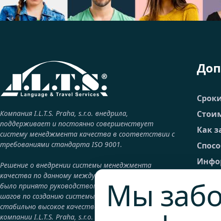
Доп
Срок
Компания I.L.T.S. Praha, s.r.o. внедрила,
Стоим
поддерживает и постоянно совершенствует
Как з
систему менеджмента качества в соответствии с
требованиями стандарта ISO 9001.
Спос
Инфор
Решение о внедрении системы менеджмента
качества по данному международному стандарту
FAQ –
Мы забо
было принято руководством компании как один из
Общие
шагов по созданию системы, гарантирующей
стабильно высокое качество продукции и услуг
Юрид
компании I.L.T.S. Praha, s.r.o. с целью достижения