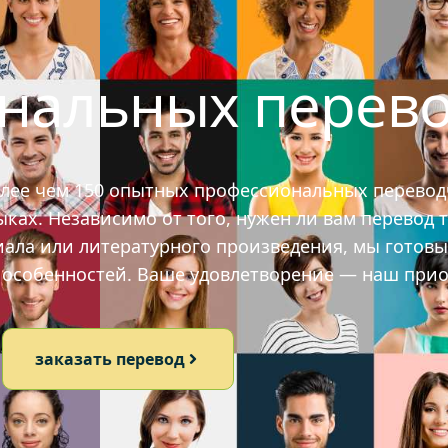
ональных перев
олее чем 150 опытных профессиональных перевод
ах. Независимо от того, нужен ли вам перевод т
иала или литературного произведения, мы готов
х особенностей. Ваше удовлетворение — наш прио
заказать перевод