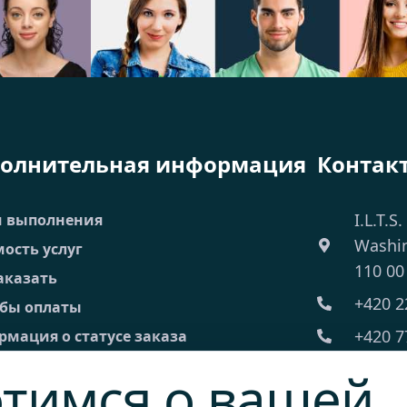
олнительная информация
Контак
I.L.T.S.
и выполнения
Washi
ость услуг
110 00
аказать
+420 2
обы оплаты
+420 7
мация о статусе заказа
 Часто задаваемые вопросы
ilts@il
тимся о вашей
 торговые условия
Пн-Пт: