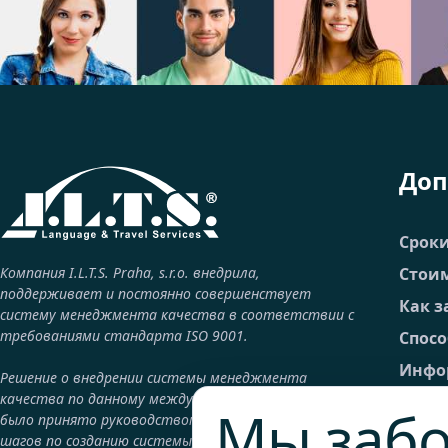
Доп
Срок
Компания I.L.T.S. Praha, s.r.o. внедрила,
Стоим
поддерживает и постоянно совершенствует
Как з
систему менеджмента качества в соответствии с
требованиями стандарта ISO 9001.
Спос
Инфор
Решение о внедрении системы менеджмента
качества по данному международному стандарту
FAQ –
Мы забо
было принято руководством компании как один из
Общие
шагов по созданию системы, гарантирующей