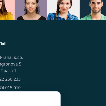
ты
 Praha, s.r.o.
ngtonova 5
 Прага 1
22 250 233
74 015 010
ts.cz
 8:00 - 18:00