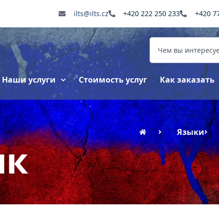
ilts@ilts.cz
+420 222 250 233
+420 7
Наши услуги
Стоимость услуг
Как заказать
Языки
ык