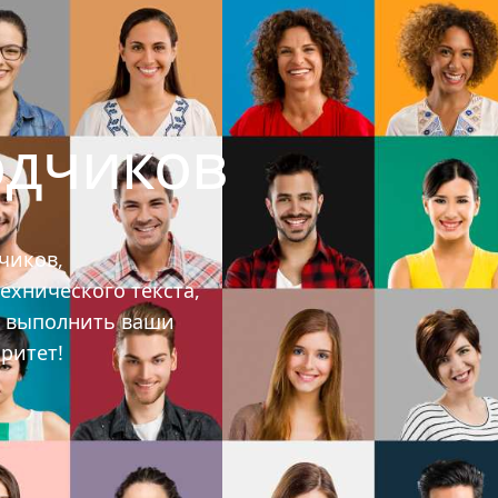
одчиков
чиков,
ехнического текста,
ы выполнить ваши
ритет!