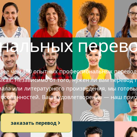
ональных перев
олее чем 150 опытных профессиональных перевод
ах. Независимо от того, нужен ли вам перевод т
иала или литературного произведения, мы готов
х особенностей. Ваше удовлетворение — наш прио
заказать перевод