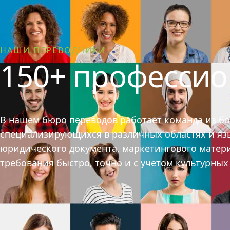
НАШИ ПЕРЕВОДЧИКИ
150+ професси
В нашем бюро переводов работает команда из б
специализирующихся в различных областях и язык
юридического документа, маркетингового матер
требования быстро, точно и с учетом культурны