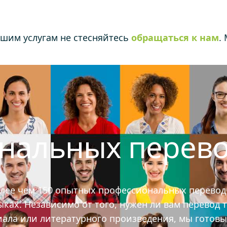
ашим услугам не стесняйтесь
обращаться к нам
.
ональных перев
олее чем 150 опытных профессиональных перевод
ах. Независимо от того, нужен ли вам перевод т
иала или литературного произведения, мы готов