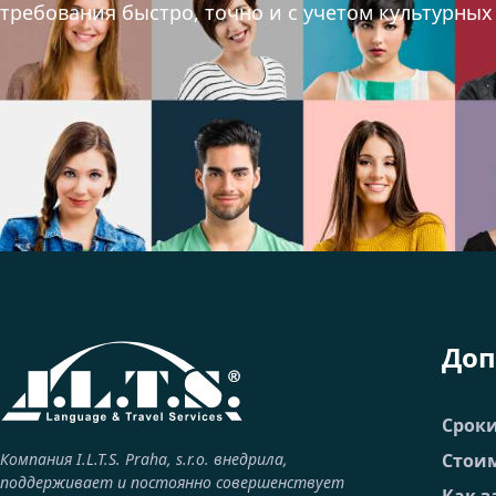
требования быстро, точно и с учетом культурны
Доп
Срок
Компания I.L.T.S. Praha, s.r.o. внедрила,
Стоим
поддерживает и постоянно совершенствует