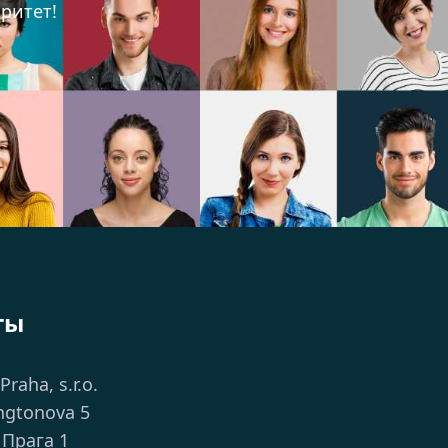
ритет!
ты
 Praha, s.r.o.
ngtonova 5
 Прага 1