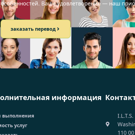
х особенностей. Ваше удовлетворение — наш прио
заказать перевод
олнительная информация
Контак
I.L.T.S.
и выполнения
Washi
ость услуг
110 00