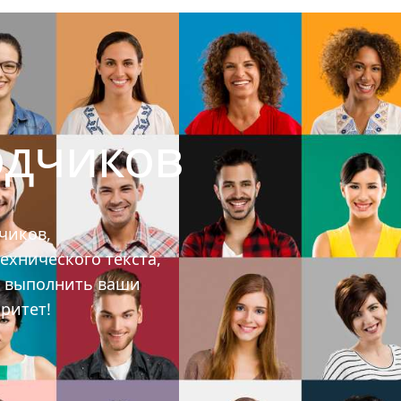
одчиков
чиков,
ехнического текста,
ы выполнить ваши
ритет!