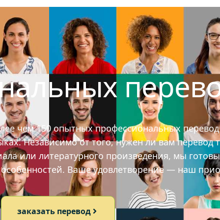
ональных перев
олее чем 150 опытных профессиональных перевод
ах. Независимо от того, нужен ли вам перевод т
иала или литературного произведения, мы готов
х особенностей. Ваше удовлетворение — наш прио
заказать перевод