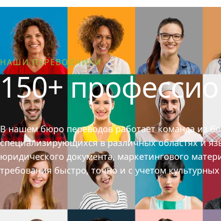
НАШИ ПЕРЕВОДЧИКИ
150+ професси
В нашем бюро переводов работает команда из б
специализирующихся в различных областях и язык
юридического документа, маркетингового матер
требования быстро, точно и с учетом культурны