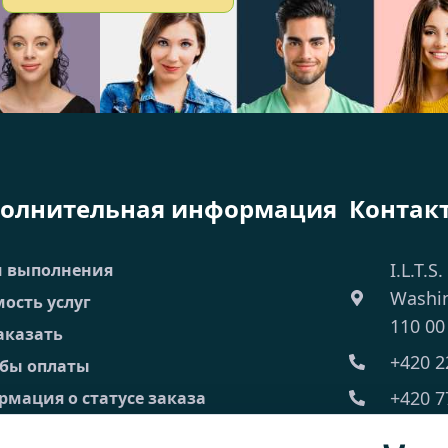
олнительная информация
Контак
I.L.T.S.
и выполнения
Washi
ость услуг
110 00
аказать
+420 2
обы оплаты
+420 7
мация о статусе заказа
 Часто задаваемые вопросы
ilts@il