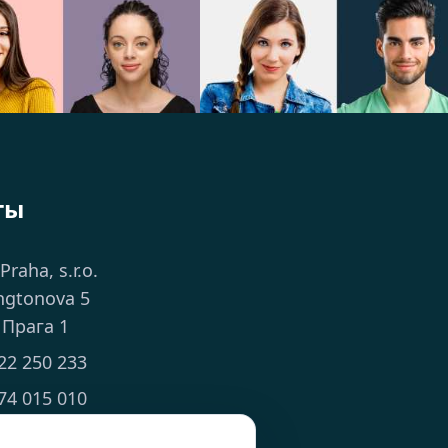
ты
 Praha, s.r.o.
ngtonova 5
 Прага 1
22 250 233
74 015 010
ts.cz