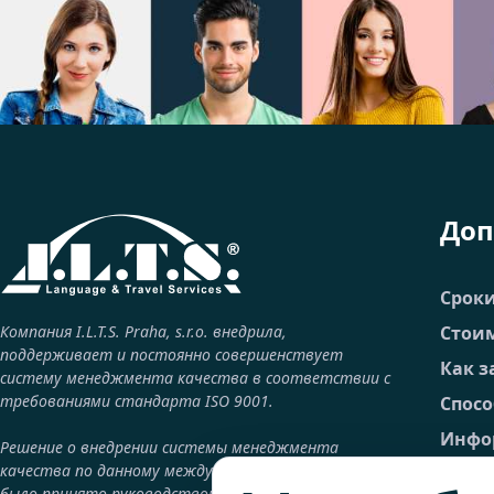
Доп
Срок
Компания I.L.T.S. Praha, s.r.o. внедрила,
Стоим
поддерживает и постоянно совершенствует
Как з
систему менеджмента качества в соответствии с
требованиями стандарта ISO 9001.
Спос
Инфор
Решение о внедрении системы менеджмента
качества по данному международному стандарту
FAQ –
было принято руководством компании как один из