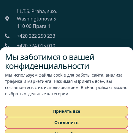
I.L.T.S. Praha, s.r.o.
Washingtonova 5
110 00 Прага 1
+420 222 250 233
+420 774 015 010
Мы заботимся о вашей
ilts@ilts.cz
конфиденциальности
Пн-Пт: 8:00 - 18:00
Мы используем файлы cookie для работы сайта, анализа
трафика и маркетинга. Нажимая «Принять все», вы
соглашаетесь с их использованием. В «Настройках» можно
выбрать отдельные категории.
I.L.T.S. Praha, s.r.o.
Принять все
Отклонить