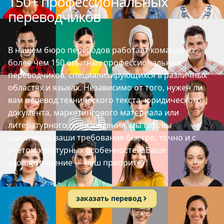
150+ профессиональных
переводчиков
В нашем бюро переводов работает команда из
более чем 150 опытных профессиональных
переводчиков, специализирующихся в различных
областях и языках. Независимо от того, нужен ли
вам перевод технического текста, юридического
документа, маркетингового материала или
литературного произведения, мы готовы
выполнить ваши требования быстро, точно и с
учетом культурных особенностей. Ваше
удовлетворение — наш приоритет!
заказать перевод