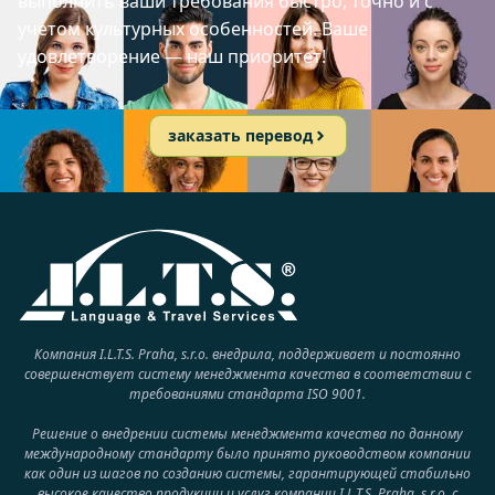
выполнить ваши требования быстро, точно и с
учетом культурных особенностей. Ваше
удовлетворение — наш приоритет!
заказать перевод
Компания I.L.T.S. Praha, s.r.o. внедрила, поддерживает и постоянно
совершенствует систему менеджмента качества в соответствии с
требованиями стандарта ISO 9001.
Решение о внедрении системы менеджмента качества по данному
международному стандарту было принято руководством компании
как один из шагов по созданию системы, гарантирующей стабильно
высокое качество продукции и услуг компании I.L.T.S. Praha, s.r.o. с