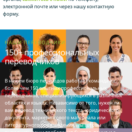
электронной почте или через нашу контактную
форму.
НАШИ ПЕРЕВОДЧИКИ
150+ профессиональных
переводчиков
В нашем бюро переводов работает команда из
более чем 150 опытных профессиональных
переводчиков, специализирующихся в различных
областях и языках. Независимо от того, нужен ли
вам перевод технического текста, юридического
документа, маркетингового материала или
литературного произведения, мы готовы