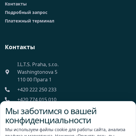
Контакты
Подробный запрос
Платежный терминал
Контакты
I.L.T.S. Praha, s.r.o.
Washingtonova 5
110 00 Прага 1
+420 222 250 233
+420 774 015 010
Мы заботимся о вашей
ilts@ilts.cz
конфиденциальности
Пн-Пт: 8:00 - 18:00
Мы используем файлы cookie для работы сайта, анализа
трафика и маркетинга. Нажимая «Принять все», вы