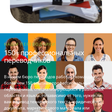
НАШИ ПЕРЕВОДЧИКИ
150+ профессиональных
переводчиков
В нашем бюро переводов работает команда из
более чем 150 опытных профессиональных
переводчиков, специализирующихся в различных
областях и языках. Независимо от того, нужен ли
вам перевод технического текста, юридического
документа, маркетингового материала или