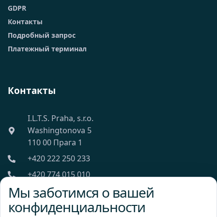
GDPR
Контакты
Подробный запрос
Платежный терминал
Контакты
I.L.T.S. Praha, s.r.o.
Washingtonova 5
110 00 Прага 1
+420 222 250 233
+420 774 015 010
Мы заботимся о вашей
ilts@ilts.cz
конфиденциальности
Пн-Пт: 8:00 - 18:00